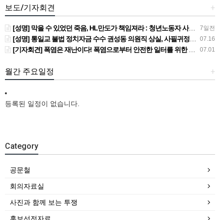
보도/기자회견
+
[성명] 막을 수 있었던 죽음, HL만도가 책임져라 : 청년노동자 사망사고의 철저한 진상규명과 재발방지 대책 마련하라
7일전
[성명] 통일교 불법 정치자금 수수 권성동 의원직 상실, 사필귀정이다
07.16
[기자회견] 폭염은 재난이다! 폭염으로부터 안전한 일터를 위한 민주노총 강원지역본부 폭염감시단 선포 기자회견
07.01
월간 주요일정
+
등록된 일정이 없습니다.
Category
공문철
회의자료실
사진과 함께 보는 투쟁
홍보선전자료