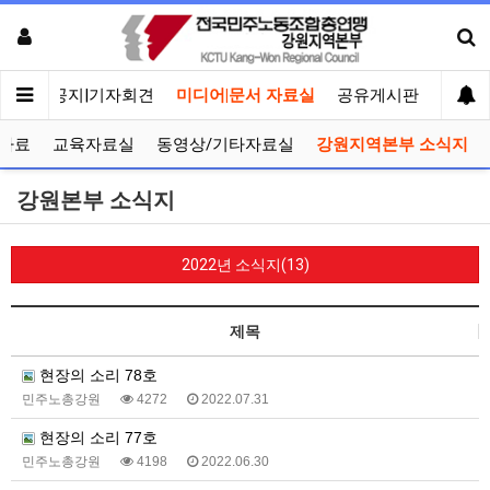
메인
공지|기자회견
미디어|문서 자료실
공유게시판
선거관
자료
교육자료실
동영상/기타자료실
강원지역본부 소식지
강원본부 소식지
2022년 소식지(13)
제목
현장의 소리 78호
민주노총강원
4272
2022.07.31
현장의 소리 77호
민주노총강원
4198
2022.06.30