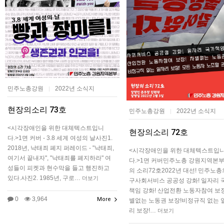
민주노총강원
2022년 소식지
|
현장의소리 73호
민주노총강원
2022년 소식지
|
<시각장애인을 위한 대체텍스트입니
현장의소리 72호
다.>1면 커버 - 3.8 세계 여성의 날사진1.
2018년, 낙태죄 폐지 퍼레이드 - "낙태죄,
<시각장애인을 위한 대체텍스트입
여기서 끝내자", "낙태죄를 폐지하라" 여
다.>1면 커버민주노총 강원지역본부
성들이 피켓과 현수막을 들고 행진하고
의 소리72호2022년 대선! 민주노총
있다.사진2. 1985년, 구로…
더보기
구사회서비스 공공성 강화! 일자리 
책임 강화! 산업전환 노동자참여 보장
0
3,964
More
별없는 노동권 보장!비정규직 없는 
리 보장!…
더보기