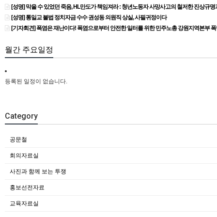
[성명] 막을 수 있었던 죽음, HL만도가 책임져라 : 청년노동자 사망사고의 철저한 진상규
[성명] 통일교 불법 정치자금 수수 권성동 의원직 상실, 사필귀정이다
[기자회견] 폭염은 재난이다! 폭염으로부터 안전한 일터를 위한 민주노총 강원지역본부 
월간 주요일정
등록된 일정이 없습니다.
Category
공문철
회의자료실
사진과 함께 보는 투쟁
홍보선전자료
교육자료실