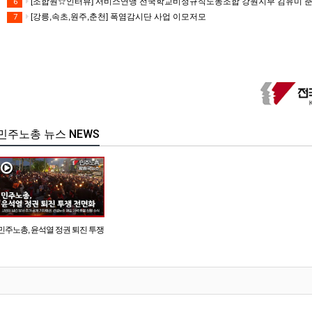
[조합원☆인터뷰] 서비스연맹 전국학교비정규직노동조합 강원지부 김유미 
6
[강릉,속초,원주,춘천] 폭염감시단 사업 이모저모
7
민주노총 뉴스 NEWS
민주노총, 윤석열 정권 퇴진 투쟁
전면화