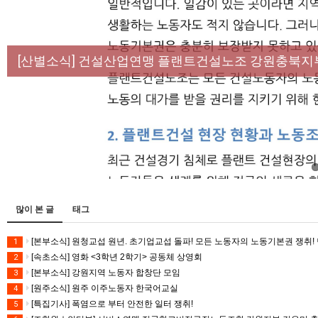
[성명] 막을 수 있었던 죽음, HL만도가 책임져라 :
[산별소식] 건설산업연맹 플랜트건설노조 강원충북지
[강릉,속초,원주,춘천] 폭염감시단 사업 이모저모
[조합원☆인터뷰] 서비스연맹 전국학교비정규직노동
[본부소식] 강원지역 노동자 합창단 모임
많이 본 글
태그
[본부소식] 원청교섭 원년. 초기업교섭 돌파! 모든 노동자의 노동기본권 쟁취! 
1
[속초소식] 영화 <3학년 2학기> 공동체 상영회
2
[본부소식] 강원지역 노동자 합창단 모임
3
[원주소식] 원주 이주노동자 한국어교실
4
[특집기사] 폭염으로 부터 안전한 일터 쟁취!
5