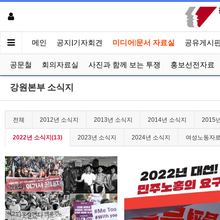
메인
공지|기자회견
미디어|문서 자료실
공유게시
공문철
회의자료실
사진과 함께 보는 투쟁
홍보선전자료
강원본부 소식지
전체
2012년 소식지
2013년 소식지
2014년 소식지
2015
2022년 소식지(13)
2023년 소식지
2024년 소식지
여성노동자로