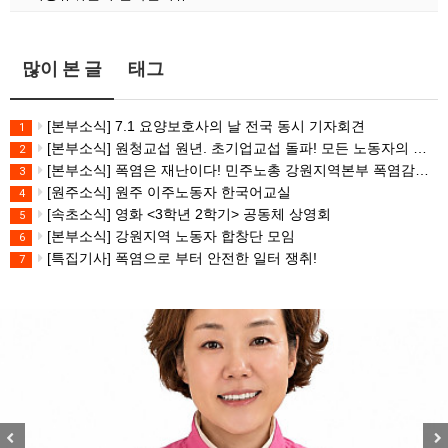
많이 본 글
태그
[본부소식] 7.1 요양보호사의 날 전국 동시 기자회견
1
[본부소식] 원청교섭 원년. 초기업교섭 돌파! 모든 노동자의 노동기본권 쟁취! 민주노총 7.15 총파업대회
2
[본부소식] 폭염은 재난이다! 민주노총 강원지역본부 폭염감시단 선포 기자회견
3
[원주소식] 원주 이주노동자 한국어교실
4
[속초소식] 영화 <3학년 2학기> 공동체 상영회
5
[본부소식] 강원지역 노동자 합창단 모임
6
[특집기사] 폭염으로 부터 안전한 일터 쟁취!
7