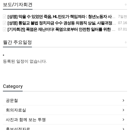
보도/기자회견
+
[성명] 막을 수 있었던 죽음, HL만도가 책임져라 : 청년노동자 사망사고의 철저한 진상규명과 재발방지 대책 마련하라
7일전
[성명] 통일교 불법 정치자금 수수 권성동 의원직 상실, 사필귀정이다
07.16
[기자회견] 폭염은 재난이다! 폭염으로부터 안전한 일터를 위한 민주노총 강원지역본부 폭염감시단 선포 기자회견
07.01
월간 주요일정
+
등록된 일정이 없습니다.
Category
공문철
회의자료실
사진과 함께 보는 투쟁
홍보선전자료