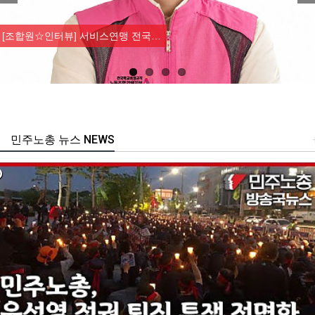
Previous
Nex
[조합원☆인터뷰] 서비스연맹 전국…
민주노총 뉴스 NEWS