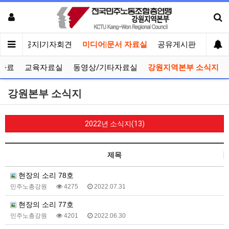
메인
공지|기자회견
미디어|문서 자료실
공유게시판
선거관
자료
교육자료실
동영상/기타자료실
강원지역본부 소식지
강원본부 소식지
2022년 소식지(13)
제목
현장의 소리 78호
민주노총강원
4275
2022.07.31
현장의 소리 77호
민주노총강원
4201
2022.06.30