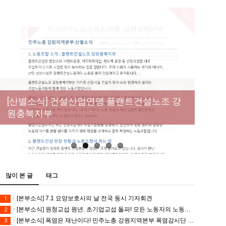
New
[성명] 막을 수 있었던 죽음, HL만도가 책임져
라 : 청년노동자 사망사고의 철저한 진상규명
[산별소식] 건설산업연맹 플랜트건설노조 강
[강릉,속초,원주,춘천] 폭염감시단 사업 이모저
[조합원☆인터뷰] 서비스연맹 전국학교비정
과 재발방지 대책 마련하라
원충북지부
모
규직노동조합 강원지부 김유미 춘천지회장
[본부소식] 강원지역 노동자 합창단 모임
많이 본 글
태그
[본부소식] 7.1 요양보호사의 날 전국 동시 기자회견
1
[본부소식] 원청교섭 원년. 초기업교섭 돌파! 모든 노동자의 노동기본권 쟁취! 민주노총 7.15 총파업대회
2
[본부소식] 폭염은 재난이다! 민주노총 강원지역본부 폭염감시단 선포 기자회견
3