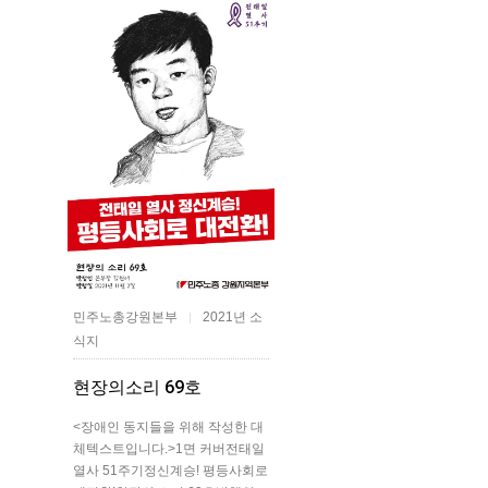
민주노총강원본부
2021년 소
|
식지
현장의소리 69호
<장애인 동지들을 위해 작성한 대
체텍스트입니다.>1면 커버전태일
열사 51주기정신계승! 평등사회로