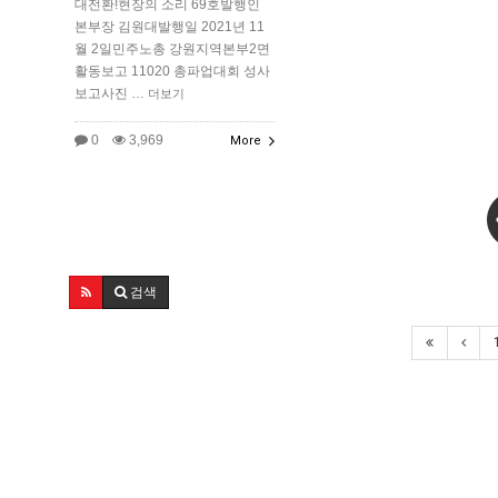
대전환!현장의 소리 69호발행인
본부장 김원대발행일 2021년 11
월 2일민주노총 강원지역본부2면
활동보고 11020 총파업대회 성사
보고사진 …
더보기
0
3,969
More
검색