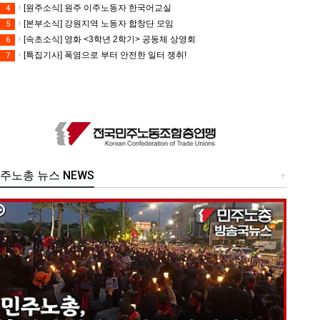
[원주소식] 원주 이주노동자 한국어교실
4
[본부소식] 강원지역 노동자 합창단 모임
5
[속초소식] 영화 <3학년 2학기> 공동체 상영회
6
[특집기사] 폭염으로 부터 안전한 일터 쟁취!
7
주노총 뉴스 NEWS
+