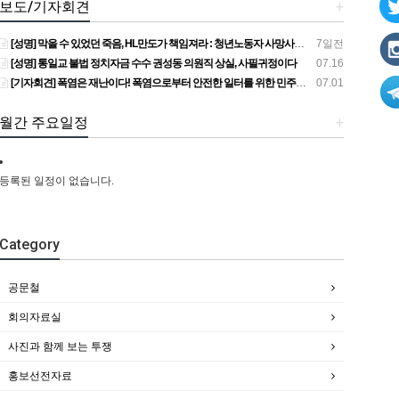
보도/기자회견
+
[성명] 막을 수 있었던 죽음, HL만도가 책임져라 : 청년노동자 사망사고의 철저한 진상규명과 재발방지 대책 마련하라
7일전
[성명] 통일교 불법 정치자금 수수 권성동 의원직 상실, 사필귀정이다
07.16
[기자회견] 폭염은 재난이다! 폭염으로부터 안전한 일터를 위한 민주노총 강원지역본부 폭염감시단 선포 기자회견
07.01
월간 주요일정
+
등록된 일정이 없습니다.
Category
공문철
회의자료실
사진과 함께 보는 투쟁
홍보선전자료