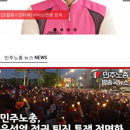
Previous
Nex
[조합원☆인터뷰] 서비스연맹 전국…
민주노총 뉴스 NEWS