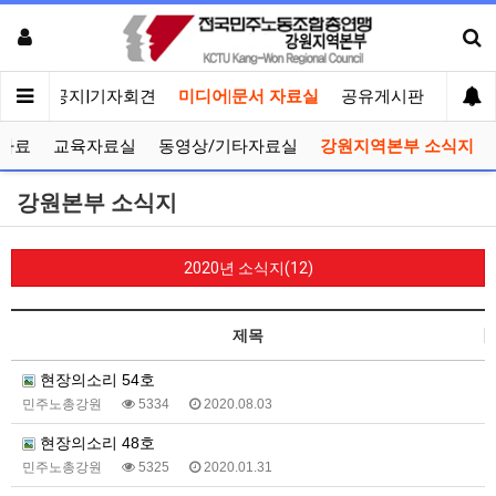
메인
공지|기자회견
미디어|문서 자료실
공유게시판
선거관
자료
교육자료실
동영상/기타자료실
강원지역본부 소식지
강원본부 소식지
2020년 소식지(12)
제목
현장의소리 54호
민주노총강원
5334
2020.08.03
현장의소리 48호
민주노총강원
5325
2020.01.31