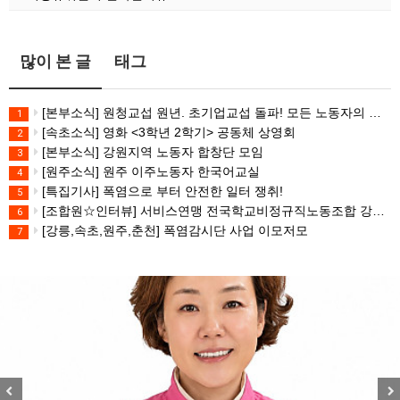
많이 본 글
태그
[본부소식] 원청교섭 원년. 초기업교섭 돌파! 모든 노동자의 노동기본권 쟁취! 민주노총 7.15 총파업대회
1
[속초소식] 영화 <3학년 2학기> 공동체 상영회
2
[본부소식] 강원지역 노동자 합창단 모임
3
[원주소식] 원주 이주노동자 한국어교실
4
[특집기사] 폭염으로 부터 안전한 일터 쟁취!
5
[조합원☆인터뷰] 서비스연맹 전국학교비정규직노동조합 강원지부 김유미 춘천지회장
6
[강릉,속초,원주,춘천] 폭염감시단 사업 이모저모
7