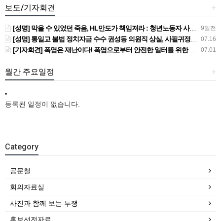
보도/기자회견
+
[성명] 막을 수 있었던 죽음, HL만도가 책임져라 : 청년노동자 사망사고의 철저한 진상규명과 재발방지 대책 마련하라
9일전
[성명] 통일교 불법 정치자금 수수 권성동 의원직 상실, 사필귀정이다
07.16
[기자회견] 폭염은 재난이다! 폭염으로부터 안전한 일터를 위한 민주노총 강원지역본부 폭염감시단 선포 기자회견
07.01
월간 주요일정
+
등록된 일정이 없습니다.
Category
공문철
회의자료실
사진과 함께 보는 투쟁
홍보선전자료