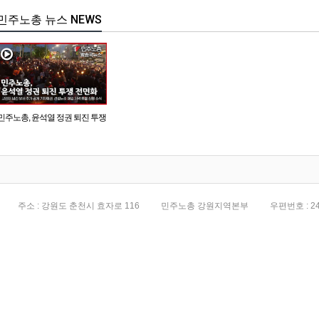
민주노총 뉴스 NEWS
민주노총, 윤석열 정권 퇴진 투쟁
전면화
주소 : 강원도 춘천시 효자로 116
민주노총 강원지역본부
우편번호 : 24