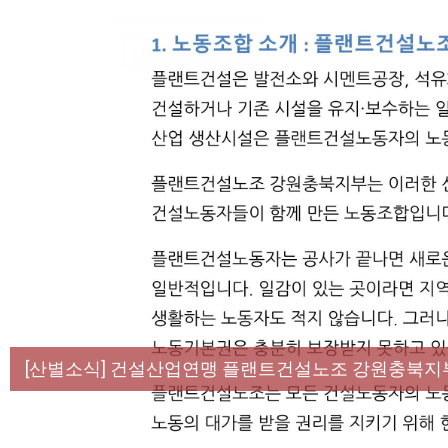
[성명] 막을 수 있었던 죽음, HL만도가 책임져라 :
[산별소식] 건설산업연맹 플랜트건설노조 강원충북지
[강릉,속초,원주,춘천] 폭염감시단 사업 이모저모
[조합원☆인터뷰] 서비스연맹 전국학교비정규직노동
[본부소식] 강원지역 노동자 합창단 모임