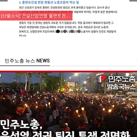
Previous
Nex
[산별소식] 건설산업연맹 플랜트건…
민주노총 뉴스 NEWS