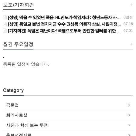
보도/기자회견
+
[성명] 막을 수 있었던 죽음, HL만도가 책임져라 : 청년노동자 사망사고의 철저한 진상규명과 재발방지 대책 마련하라
8일전
[성명] 통일교 불법 정치자금 수수 권성동 의원직 상실, 사필귀정이다
07.16
[기자회견] 폭염은 재난이다! 폭염으로부터 안전한 일터를 위한 민주노총 강원지역본부 폭염감시단 선포 기자회견
07.01
월간 주요일정
+
등록된 일정이 없습니다.
Category
공문철
회의자료실
사진과 함께 보는 투쟁
홍보선전자료