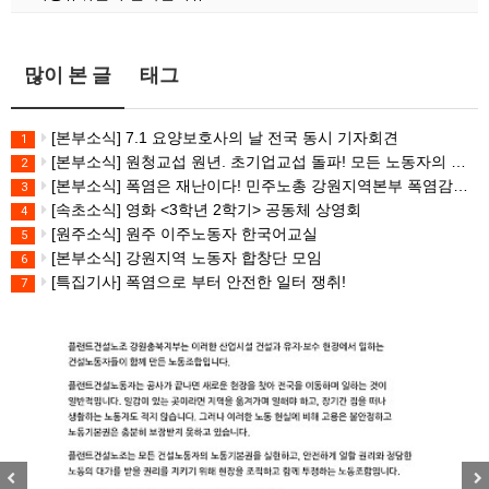
많이 본 글
태그
[본부소식] 7.1 요양보호사의 날 전국 동시 기자회견
1
[본부소식] 원청교섭 원년. 초기업교섭 돌파! 모든 노동자의 노동기본권 쟁취! 민주노총 7.15 총파업대회
2
[본부소식] 폭염은 재난이다! 민주노총 강원지역본부 폭염감시단 선포 기자회견
3
[속초소식] 영화 <3학년 2학기> 공동체 상영회
4
[원주소식] 원주 이주노동자 한국어교실
5
[본부소식] 강원지역 노동자 합창단 모임
6
[특집기사] 폭염으로 부터 안전한 일터 쟁취!
7