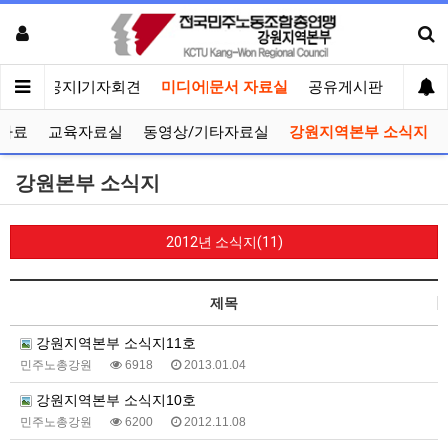
메인
공지|기자회견
미디어|문서 자료실
공유게시판
선거관
자료
교육자료실
동영상/기타자료실
강원지역본부 소식지
강원본부 소식지
2012년 소식지(11)
제목
강원지역본부 소식지11호
민주노총강원
6918
2013.01.04
강원지역본부 소식지10호
민주노총강원
6200
2012.11.08