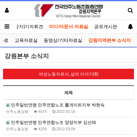
메인
공지|기자회견
미디어|문서 자료실
공유게시판
선거관
자료
교육자료실
동영상/기타자료실
강원지역본부 소식지
강원본부 소식지
여성노동자로서, 삶의 이야기(8)
제목
민주일반연맹 민주연합노조 톨게이트지부 박현숙
민주노총강원
4074
2022.03.10
민주일반연맹 민주연합노조 양양지부 김선래
민주노총강원
4259
2022.03.09