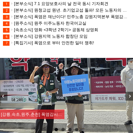
[본부소식] 7.1 요양보호사의 날 전국 동시 기자회견
1
[본부소식] 원청교섭 원년. 초기업교섭 돌파! 모든 노동자의 노동기본권 쟁취! 민주노총 7.15 총파업대회
2
[본부소식] 폭염은 재난이다! 민주노총 강원지역본부 폭염감시단 선포 기자회견
3
[원주소식] 원주 이주노동자 한국어교실
4
[속초소식] 영화 <3학년 2학기> 공동체 상영회
5
[본부소식] 강원지역 노동자 합창단 모임
6
[특집기사] 폭염으로 부터 안전한 일터 쟁취!
7
Previous
Nex
[강릉,속초,원주,춘천] 폭염감시…