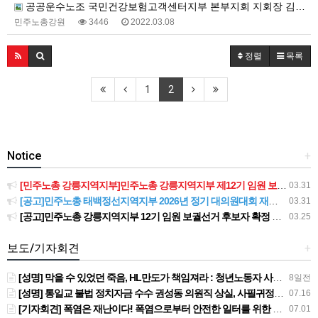
공공운수노조 국민건강보험고객센터지부 본부지회 지회장 김경희
민주노총강원
3446
2022.03.08
정렬
목록
1
2
Notice
+
[민주노총 강릉지역지부]민주노총 강릉지역지부 제12기 임원 보궐선거결과 공고
03.31
[공고]민주노총 태백정선지역지부 2026년 정기 대의원대회 재소집 건
03.31
[공고]민주노총 강릉지역지부 12기 임원 보궐선거 후보자 확정 공고
03.25
보도/기자회견
+
[성명] 막을 수 있었던 죽음, HL만도가 책임져라 : 청년노동자 사망사고의 철저한 진상규명과 재발방지 대책 마련하라
8일전
[성명] 통일교 불법 정치자금 수수 권성동 의원직 상실, 사필귀정이다
07.16
[기자회견] 폭염은 재난이다! 폭염으로부터 안전한 일터를 위한 민주노총 강원지역본부 폭염감시단 선포 기자회견
07.01