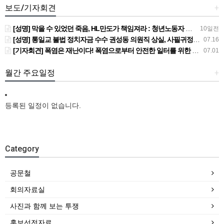
보도/기자회견
+
[성명] 막을 수 있었던 죽음, HL만도가 책임져라 : 청년노동자 사망사고의 철저한 진상규명과 재발방지 대책 마련하라
10일전
[성명] 통일교 불법 정치자금 수수 권성동 의원직 상실, 사필귀정이다
07.16
[기자회견] 폭염은 재난이다! 폭염으로부터 안전한 일터를 위한 민주노총 강원지역본부 폭염감시단 선포 기자회견
07.01
월간 주요일정
+
등록된 일정이 없습니다.
Category
공문철
회의자료실
사진과 함께 보는 투쟁
홍보선전자료