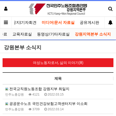
메인
공지|기자회견
미디어|문서 자료실
공유게시판
선거관
자료
교육자료실
동영상/기타자료실
강원지역본부 소식지
강원본부 소식지
여성노동자로서, 삶의 이야기(8)
제목
전국교직원노동조합 강원지부 최일지
민주노총강원
4121
2022.03.15
공공운수노조 국민건강보험고객센터지부 이소희
민주노총강원
3709
2022.03.14