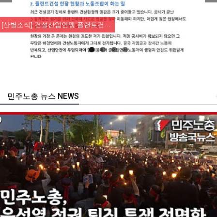
Previous
Nex
[산별소식] 건설산업연맹 플랜트건…
민주노총 뉴스 NEWS