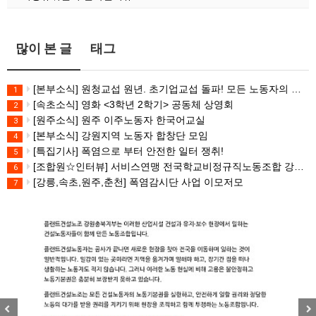
많이 본 글
태그
[본부소식] 원청교섭 원년. 초기업교섭 돌파! 모든 노동자의 노동기본권 쟁취! 민주노총 7.15 총파업대회
1
[속초소식] 영화 <3학년 2학기> 공동체 상영회
2
[원주소식] 원주 이주노동자 한국어교실
3
[본부소식] 강원지역 노동자 합창단 모임
4
[특집기사] 폭염으로 부터 안전한 일터 쟁취!
5
[조합원☆인터뷰] 서비스연맹 전국학교비정규직노동조합 강원지부 김유미 춘천지회장
6
[강릉,속초,원주,춘천] 폭염감시단 사업 이모저모
7