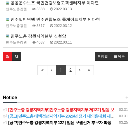
공공운수노조 국민건강보험고객센터지부 이다연
민주노총강원
3888
2022.03.13
민주일반연맹 민주연합노조 톨게이트지부 안다현
민주노총강원
3817
2022.03.12
민주노총 강원지역본부 신현암
민주노총강원
4037
2022.03.11
정렬
목록
1
2
Notice
+
[민주노총 강릉지역지부]민주노총 강릉지역지부 제12기 임원 보궐선거결과 공고
03.31
[공고]민주노총 태백정선지역지부 2026년 정기 대의원대회 재소집 건
03.31
[공고]민주노총 강릉지역지부 12기 임원 보궐선거 후보자 확정 공고
03.25