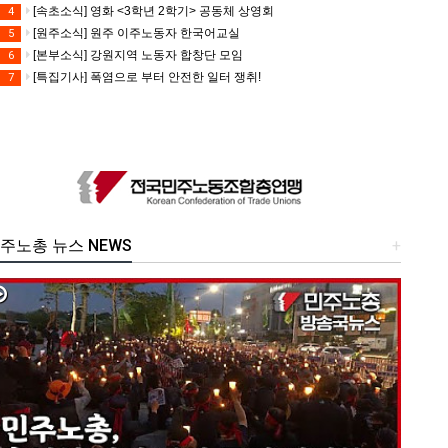
[속초소식] 영화 <3학년 2학기> 공동체 상영회
4
[원주소식] 원주 이주노동자 한국어교실
5
[본부소식] 강원지역 노동자 합창단 모임
6
[특집기사] 폭염으로 부터 안전한 일터 쟁취!
7
주노총 뉴스 NEWS
+