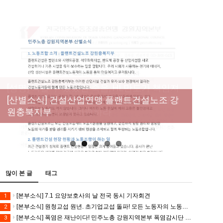
[성명] 막을 수 있었던 죽음, HL만도가 책임져
라 : 청년노동자 사망사고의 철저한 진상규명
[산별소식] 건설산업연맹 플랜트건설노조 강
[강릉,속초,원주,춘천] 폭염감시단 사업 이모저
[조합원☆인터뷰] 서비스연맹 전국학교비정
과 재발방지 대책 마련하라
원충북지부
모
규직노동조합 강원지부 김유미 춘천지회장
[본부소식] 강원지역 노동자 합창단 모임
많이 본 글
태그
[본부소식] 7.1 요양보호사의 날 전국 동시 기자회견
1
[본부소식] 원청교섭 원년. 초기업교섭 돌파! 모든 노동자의 노동기본권 쟁취! 민주노총 7.15 총파업대회
2
[본부소식] 폭염은 재난이다! 민주노총 강원지역본부 폭염감시단 선포 기자회견
3