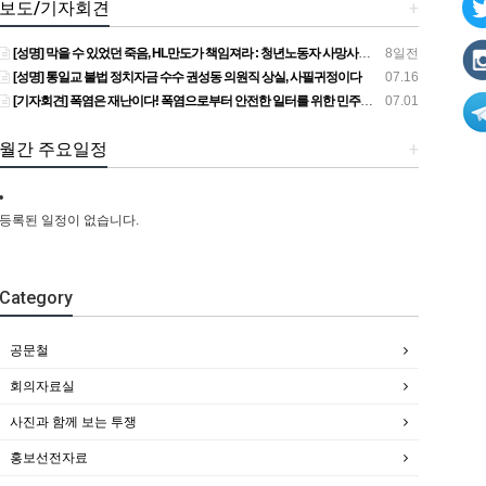
보도/기자회견
+
[성명] 막을 수 있었던 죽음, HL만도가 책임져라 : 청년노동자 사망사고의 철저한 진상규명과 재발방지 대책 마련하라
8일전
[성명] 통일교 불법 정치자금 수수 권성동 의원직 상실, 사필귀정이다
07.16
[기자회견] 폭염은 재난이다! 폭염으로부터 안전한 일터를 위한 민주노총 강원지역본부 폭염감시단 선포 기자회견
07.01
월간 주요일정
+
등록된 일정이 없습니다.
Category
공문철
회의자료실
사진과 함께 보는 투쟁
홍보선전자료