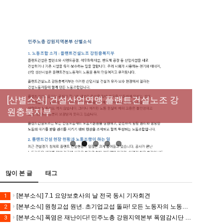
[성명] 막을 수 있었던 죽음, HL만도가 책임져
라 : 청년노동자 사망사고의 철저한 진상규명
[산별소식] 건설산업연맹 플랜트건설노조 강
[강릉,속초,원주,춘천] 폭염감시단 사업 이모저
[조합원☆인터뷰] 서비스연맹 전국학교비정
과 재발방지 대책 마련하라
원충북지부
모
규직노동조합 강원지부 김유미 춘천지회장
[본부소식] 강원지역 노동자 합창단 모임
많이 본 글
태그
[본부소식] 7.1 요양보호사의 날 전국 동시 기자회견
1
[본부소식] 원청교섭 원년. 초기업교섭 돌파! 모든 노동자의 노동기본권 쟁취! 민주노총 7.15 총파업대회
2
[본부소식] 폭염은 재난이다! 민주노총 강원지역본부 폭염감시단 선포 기자회견
3