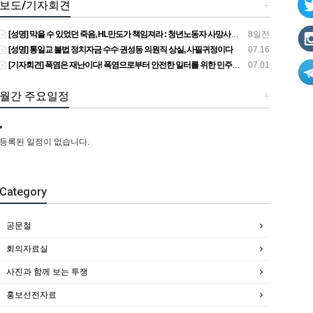
보도/기자회견
+
[성명] 막을 수 있었던 죽음, HL만도가 책임져라 : 청년노동자 사망사고의 철저한 진상규명과 재발방지 대책 마련하라
8일전
[성명] 통일교 불법 정치자금 수수 권성동 의원직 상실, 사필귀정이다
07.16
[기자회견] 폭염은 재난이다! 폭염으로부터 안전한 일터를 위한 민주노총 강원지역본부 폭염감시단 선포 기자회견
07.01
월간 주요일정
+
등록된 일정이 없습니다.
Category
공문철
회의자료실
사진과 함께 보는 투쟁
홍보선전자료