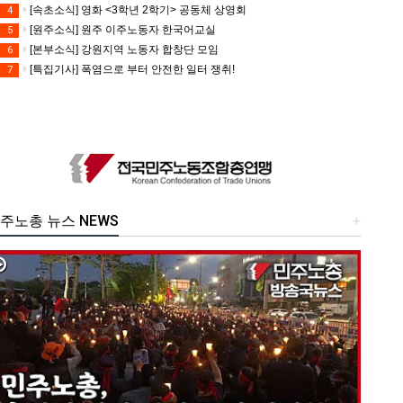
[속초소식] 영화 <3학년 2학기> 공동체 상영회
4
[원주소식] 원주 이주노동자 한국어교실
5
[본부소식] 강원지역 노동자 합창단 모임
6
[특집기사] 폭염으로 부터 안전한 일터 쟁취!
7
주노총 뉴스 NEWS
+