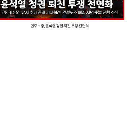
민주노총, 윤석열 정권 퇴진 투쟁 전면화