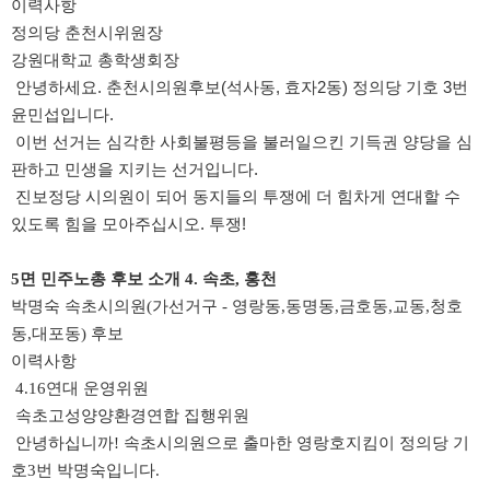
이력사항
정의당 춘천시위원장
강원대학교 총학생회장
안녕하세요. 춘천시의원후보(석사동, 효자2동) 정의당 기호 3번
윤민섭입니다.
이번 선거는 심각한 사회불평등을 불러일으킨 기득권 양당을 심
판하고 민생을 지키는 선거입니다.
진보정당 시의원이 되어 동지들의 투쟁에 더 힘차게 연대할 수
있도록 힘을 모아주십시오. 투쟁!
5면
민주노총 후보 소개 4. 속초, 홍천
​박명숙 속초시의원(가선거구 - 영랑동,동명동,금호동,교동,청호
동,대포동) 후보
이력사항
4.16연대 운영위원
속초고성양양환경연합 집행위원
안녕하십니까! 속초시의원으로 출마한 영랑호지킴이 정의당 기
호3번 박명숙입니다.