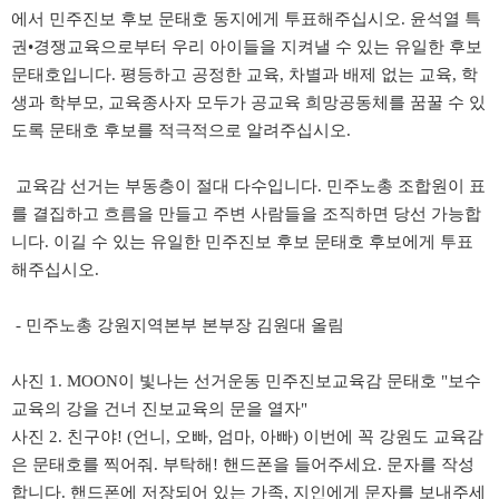
에서 민주진보 후보 문태호 동지에게 투표해주십시오. 윤석열 특
권•경쟁교육으로부터 우리 아이들을 지켜낼 수 있는 유일한 후보
문태호입니다. 평등하고 공정한 교육, 차별과 배제 없는 교육, 학
생과 학부모, 교육종사자 모두가 공교육 희망공동체를 꿈꿀 수 있
도록 문태호 후보를 적극적으로 알려주십시오.
교육감 선거는 부동층이 절대 다수입니다. 민주노총 조합원이 표
를 결집하고 흐름을 만들고 주변 사람들을 조직하면 당선 가능합
니다. 이길 수 있는 유일한 민주진보 후보 문태호 후보에게 투표
해주십시오.
- 민주노총 강원지역본부 본부장 김원대 올림
사진 1. MOON이 빛나는 선거운동 민주진보교육감 문태호 "보수
교육의 강을 건너 진보교육의 문을 열자"
사진 2.
친구야! (언니, 오빠, 엄마, 아빠) 이번에 꼭 강원도 교육감
은 문태호를 찍어줘. 부탁해!
핸드폰을 들어주세요. 문자를 작성
합니다. 핸드폰에 저장되어 있는 가족, 지인에게 문자를 보내주세