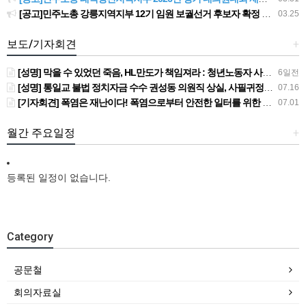
[공고]민주노총 강릉지역지부 12기 임원 보궐선거 후보자 확정 공고
03.25
보도/기자회견
+
[성명] 막을 수 있었던 죽음, HL만도가 책임져라 : 청년노동자 사망사고의 철저한 진상규명과 재발방지 대책 마련하라
6일전
[성명] 통일교 불법 정치자금 수수 권성동 의원직 상실, 사필귀정이다
07.16
[기자회견] 폭염은 재난이다! 폭염으로부터 안전한 일터를 위한 민주노총 강원지역본부 폭염감시단 선포 기자회견
07.01
월간 주요일정
+
등록된 일정이 없습니다.
Category
공문철
회의자료실