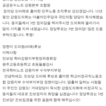
공공운수노조 강원본부 조합원
정의당 도비례로 출마한 민주노총 조직후보 강선경입니다. 12년
동안 강원도의회는 더불어민주당과 국민의힘 양당이 독식해왔습
니다.
동지들께서 3번 정의당을 찍어주시면 도의회에 들어가서
땀의 가치를 지켜 내겠습니다.
정당투표는 3번 정의당! 많은 도움
부탁드립니다. 투쟁!
정현미 도의원(비례)후보
이력사항
진보당 학비강원지부현장위원회장
원주교동초등학교 초등돌봄강사
전국학비노조 강원지부 수석부지부장
안녕하세요. 진보당 도비례 후보로 출마한 학교비정규직노동조
합 강원지부 수석부지부장 정현미입니다.
땀흘려 일하는 사람들
이 주인인 강원도! 거대양당이 독식한 강원도의회에 비정규직 노
동자들의 대표로 진보정치의 희망을 심겠습니다! 정당투표는 5번
진보당! 진보집권을 위한 걸음에 함께 해주십시오!