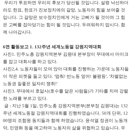
우리가 투표하면 우리의 후보가 당선될 것입니다.
설령 낙선하더
라도 한표, 한표가
진보정치에의 갈망, 노동자의 힘을 보여줄 것
입니다.
그 갈망은 보수정치인에게 거는 고삐가 될 것이며
그 힘
은 고삐를 잡아당기는 힘이 될 것입니다.
두려워하지 맙시다. 함
께 나아갑시다.
6면 활동보고 1. 132주년 세계노동절 강원지역대회
사진1. 민주노총 강원지역본부 김원대 본부장이 무대에서 마이크
를 잡고 대회사를 하고 있다.
사진2,4. 노동자들이 모여 앉아 대회를 진행하는 가운데 노동자들
이 작은 피켓을 들고 있다. '멈춰! 반노동 엎어! 불평등', '차별없는
노동권 질좋은 일자리 쟁취!'
사진3. 무대에서 호닮사(호수를 닮은 사람들)가 기타를 치며 강렬
한 노래를 부르고 있다.
글 :
지난 5월 1일, 민주노총 강원지역본부(본부장 김원대)는 132
주년 세계노동절 강원지역대회를 진행하였습니다. 50개 단위, 12
00명의 조합원 동지들과 함께 하였습니다.
윤석열 정권이 노동개
악, 민영화 등을 예고하며 노동자의 삶을 위협하고 있습니다.
우