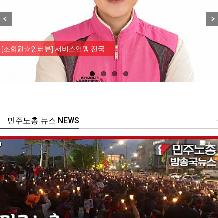
Previous
Nex
[강릉,속초,원주,춘천] 폭염감시…
민주노총 뉴스 NEWS