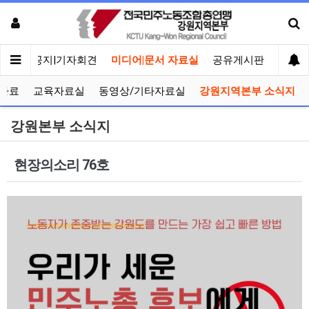
메인
공지|기자회견
미디어|문서 자료실
공유게시판
선거관
자료
교육자료실
동영상/기타자료실
강원지역본부 소식지
강원본부 소식지
현장의소리 76호