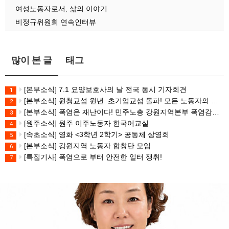
여성노동자로서, 삶의 이야기
비정규위원회 연속인터뷰
많이 본 글
태그
[본부소식] 7.1 요양보호사의 날 전국 동시 기자회견
1
[본부소식] 원청교섭 원년. 초기업교섭 돌파! 모든 노동자의 노동기본권 쟁취! 민주노총 7.15 총파업대회
2
[본부소식] 폭염은 재난이다! 민주노총 강원지역본부 폭염감시단 선포 기자회견
3
[원주소식] 원주 이주노동자 한국어교실
4
[속초소식] 영화 <3학년 2학기> 공동체 상영회
5
[본부소식] 강원지역 노동자 합창단 모임
6
[특집기사] 폭염으로 부터 안전한 일터 쟁취!
7