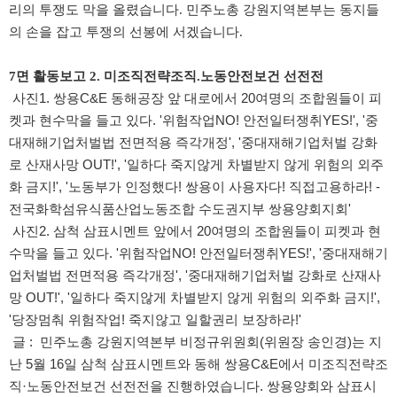
리의 투쟁도 막을 올렸습니다. 민주노총 강원지역본부는 동지들
의 손을 잡고 투쟁의 선봉에 서겠습니다.
7면 활동보고 2. 미조직전략조직.노동안전보건 선전전
​
​사진1. 쌍용C&E 동해공장 앞 대로에서 20여명의 조합원들이 피
켓과 현수막을 들고 있다. '위험작업NO! 안전일터쟁취YES!', '중
대재해기업처벌법 전면적용 즉각개정', '중대재해기업처벌 강화
로 산재사망 OUT!', '일하다 죽지않게 차별받지 않게 위험의 외주
화 금지!', '노동부가 인정했다! 쌍용이 사용자다! 직접고용하라! -
전국화학섬유식품산업노동조합 수도권지부 쌍용양회지회'
사진2. 삼척 삼표시멘트 앞에서 20여명의 조합원들이 피켓과 현
수막을 들고 있다. '위험작업NO! 안전일터쟁취YES!', '중대재해기
업처벌법 전면적용 즉각개정', '중대재해기업처벌 강화로 산재사
망 OUT!', '일하다 죽지않게 차별받지 않게 위험의 외주화 금지!',
'당장멈춰 위험작업! 죽지않고 일할권리 보장하라!'
글 : 민주노총 강원지역본부 비정규위원회(위원장 송인경)는 지
난 5월 16일 삼척 삼표시멘트와 동해 쌍용C&E에서 미조직전략조
직·노동안전보건 선전전을 진행하였습니다. 쌍용양회와 삼표시