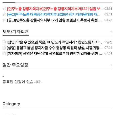
[민주노총 강릉지역지부]민주노총 강릉지역지부 제12기 임원 보궐선거결과 공고
03.31
[공고]민주노총 태백정선지역지부 2026년 정기 대의원대회 재소집 건
03.31
[공고]민주노총 강릉지역지부 12기 임원 보궐선거 후보자 확정 공고
03.25
보도/기자회견
+
[성명] 막을 수 있었던 죽음, HL만도가 책임져라 : 청년노동자 사망사고의 철저한 진상규명과 재발방지 대책 마련하라
9일전
[성명] 통일교 불법 정치자금 수수 권성동 의원직 상실, 사필귀정이다
07.16
[기자회견] 폭염은 재난이다! 폭염으로부터 안전한 일터를 위한 민주노총 강원지역본부 폭염감시단 선포 기자회견
07.01
월간 주요일정
+
등록된 일정이 없습니다.
Category