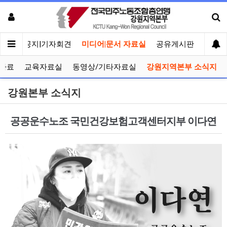
메인
공지|기자회견
미디어|문서 자료실
공유게시판
선거관
자료
교육자료실
동영상/기타자료실
강원지역본부 소식지
강원본부 소식지
공공운수노조 국민건강보험고객센터지부 이다연