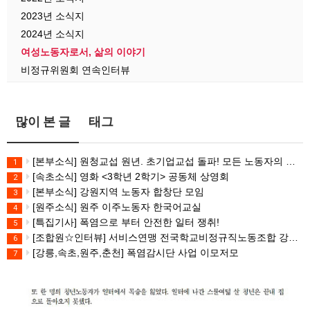
2023년 소식지
2024년 소식지
여성노동자로서, 삶의 이야기
비정규위원회 연속인터뷰
많이 본 글
태그
[본부소식] 원청교섭 원년. 초기업교섭 돌파! 모든 노동자의 노동기본권 쟁취! 민주노총 7.15 총파업대회
1
[속초소식] 영화 <3학년 2학기> 공동체 상영회
2
[본부소식] 강원지역 노동자 합창단 모임
3
[원주소식] 원주 이주노동자 한국어교실
4
[특집기사] 폭염으로 부터 안전한 일터 쟁취!
5
[조합원☆인터뷰] 서비스연맹 전국학교비정규직노동조합 강원지부 김유미 춘천지회장
6
[강릉,속초,원주,춘천] 폭염감시단 사업 이모저모
7