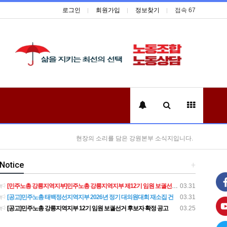
로그인
회원가입
정보찾기
접속 67
현장의 소리를 담은 강원본부 소식지입니다.
Notice
+
[민주노총 강릉지역지부]민주노총 강릉지역지부 제12기 임원 보궐선거결과 공고
03.31
[공고]민주노총 태백정선지역지부 2026년 정기 대의원대회 재소집 건
03.31
[공고]민주노총 강릉지역지부 12기 임원 보궐선거 후보자 확정 공고
03.25