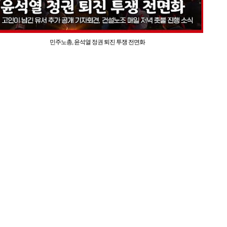
민주노총, 윤석열 정권 퇴진 투쟁 전면화