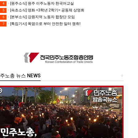
[원주소식] 원주 이주노동자 한국어교실
4
[속초소식] 영화 <3학년 2학기> 공동체 상영회
5
[본부소식] 강원지역 노동자 합창단 모임
6
[특집기사] 폭염으로 부터 안전한 일터 쟁취!
7
주노총 뉴스 NEWS
+