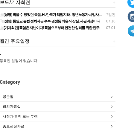
보도/기자회견
+
[성명] 막을 수 있었던 죽음, HL만도가 책임져라 : 청년노동자 사망사고의 철저한 진상규명과 재발방지 대책 마련하라
7일전
[성명] 통일교 불법 정치자금 수수 권성동 의원직 상실, 사필귀정이다
07.16
[기자회견] 폭염은 재난이다! 폭염으로부터 안전한 일터를 위한 민주노총 강원지역본부 폭염감시단 선포 기자회견
07.01
월간 주요일정
+
등록된 일정이 없습니다.
Category
공문철
회의자료실
사진과 함께 보는 투쟁
홍보선전자료