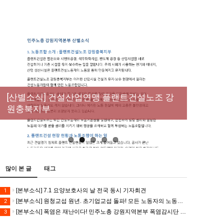
New
[성명] 막을 수 있었던 죽음, HL만도가 책임져
라 : 청년노동자 사망사고의 철저한 진상규명
[산별소식] 건설산업연맹 플랜트건설노조 강
[강릉,속초,원주,춘천] 폭염감시단 사업 이모저
[조합원☆인터뷰] 서비스연맹 전국학교비정
과 재발방지 대책 마련하라
원충북지부
모
규직노동조합 강원지부 김유미 춘천지회장
[본부소식] 강원지역 노동자 합창단 모임
많이 본 글
태그
[본부소식] 7.1 요양보호사의 날 전국 동시 기자회견
1
[본부소식] 원청교섭 원년. 초기업교섭 돌파! 모든 노동자의 노동기본권 쟁취! 민주노총 7.15 총파업대회
2
[본부소식] 폭염은 재난이다! 민주노총 강원지역본부 폭염감시단 선포 기자회견
3