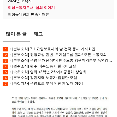
2024년 소식지
여성노동자로서, 삶의 이야기
비정규위원회 연속인터뷰
많이 본 글
태그
[본부소식] 7.1 요양보호사의 날 전국 동시 기자회견
1
[본부소식] 원청교섭 원년. 초기업교섭 돌파! 모든 노동자의 노동기본권 쟁취! 민주노총 7.15 총파업대회
2
[본부소식] 폭염은 재난이다! 민주노총 강원지역본부 폭염감시단 선포 기자회견
3
[원주소식] 원주 이주노동자 한국어교실
4
[속초소식] 영화 <3학년 2학기> 공동체 상영회
5
[본부소식] 강원지역 노동자 합창단 모임
6
[특집기사] 폭염으로 부터 안전한 일터 쟁취!
7