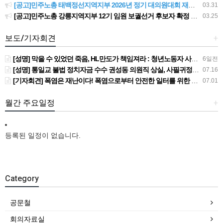
[공고]민주노총 태백정선지역지부 2026년 정기 대의원대회 재소집 건
03.31
[공고]민주노총 강릉지역지부 12기 임원 보궐선거 후보자 확정 공고
03.25
보도/기자회견
+
[성명] 막을 수 있었던 죽음, HL만도가 책임져라 : 청년노동자 사망사고의 철저한 진상규명과 재발방지 대책 마련하라
6일전
[성명] 통일교 불법 정치자금 수수 권성동 의원직 상실, 사필귀정이다
07.16
[기자회견] 폭염은 재난이다! 폭염으로부터 안전한 일터를 위한 민주노총 강원지역본부 폭염감시단 선포 기자회견
07.01
월간 주요일정
+
등록된 일정이 없습니다.
Category
공문철
회의자료실