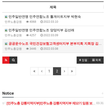
제목
민주일반연맹 민주연합노조 톨게이트지부 박현숙
민주노총강원
4068
2022.03.10
민주일반연맹 민주연합노조 양양지부 김선래
민주노총강원
4257
2022.03.09
공공운수노조 국민건강보험고객센터지부 본부지회 지회장 김경희
민주노총강원
3446
2022.03.08
정렬
목록
1
2
Notice
+
[민주노총 강릉지역지부]민주노총 강릉지역지부 제12기 임원 보궐선거결과 공고
03.31