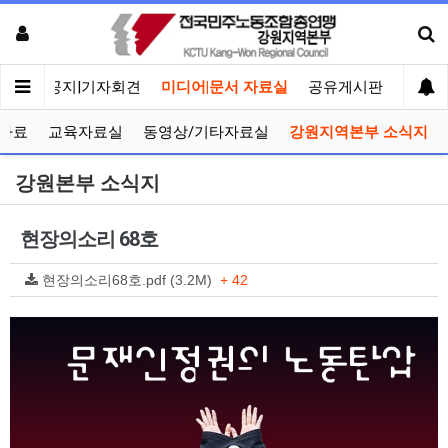
메인
공지|기자회견
미디어|문서 자료실
공유게시판
선거관
자료
교육자료실
동영상/기타자료실
강원지역본부 소식지
강원본부 소식지
현장의소리 68호
현장의소리68호.pdf (3.2M)
+ 42