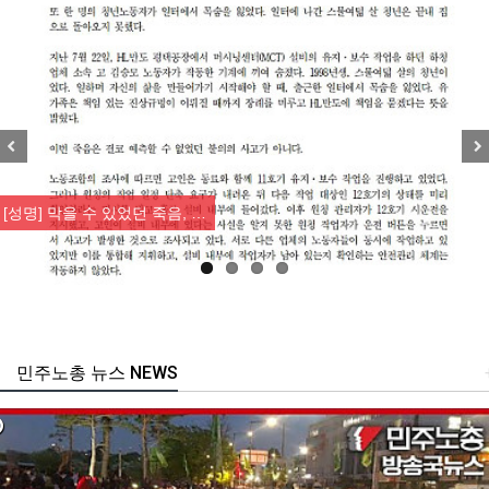
Previous
Nex
[산별소식] 건설산업연맹 플랜트건…
민주노총 뉴스 NEWS