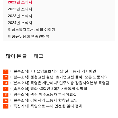
2021년 소식지
2022년 소식지
2023년 소식지
2024년 소식지
여성노동자로서, 삶의 이야기
비정규위원회 연속인터뷰
많이 본 글
태그
[본부소식] 7.1 요양보호사의 날 전국 동시 기자회견
1
[본부소식] 원청교섭 원년. 초기업교섭 돌파! 모든 노동자의 노동기본권 쟁취! 민주노총 7.15 총파업대회
2
[본부소식] 폭염은 재난이다! 민주노총 강원지역본부 폭염감시단 선포 기자회견
3
[속초소식] 영화 <3학년 2학기> 공동체 상영회
4
[원주소식] 원주 이주노동자 한국어교실
5
[본부소식] 강원지역 노동자 합창단 모임
6
[특집기사] 폭염으로 부터 안전한 일터 쟁취!
7