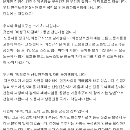
문재인 정권이 양경수 위원장을 구속했지만 우리의 결의는 더 타오르고 있습니다.
우리 민주노총은 5천만 모든 국민을 위한 총파업투쟁에 나섭니다.
탄압에는 저항으로!
우리의 핵심요구는 크게 3가지입니다.
첫번째, ‘비정규직 철폐! 노동법 전면개정’입니다.
노동자를 정규직, 비정규직으로 갈라놓은 이 비정상적인 체계는 모든 노동자들을
고통에 빠뜨리고 있습니다. 비정규직은 차별과 고용불안으로 고통받고 정규직은
공정이라는 프레임으로 스스로 합리화하며 자본의 눈치를 보게 되었습니다. 모든
노동자가 법의 보호를 받고, 노동조합을 만들어 자기 권리를 지킬 수 있도록 당당
히 싸워 나갑시다.
두번째, ‘정의로운 산업전환과 일자리 국가책임’입니다.
자본주의가 사람과 자연을 착취하여 인간사회를 위태롭게 하고 있습니다. 인공지
능과 로봇이 일자리를 대체하는 산업전환시기에 함께 사는 길을 모색해야 합니다.
전환의 과정에서 경제의 패러다임을 '끝없는 이윤추구'에서 '함께 사는 방법'으로
전환해야 합니다. 노동자의 생존권을 국가가 책임져야 합니다.
세번째, ‘주택, 의료, 교육, 교통, 돌봄 공공성 강화’입니다.
이번 코로나감염병 대유행과 부동산 투기로 천정부지로 치솟는 집값을 보면서 우
리는 분명히 알게 되었습니다. 경쟁을 부추기는 사회는 구성원의 안전을 보장하지
못한다는 것입니다. 공공재의 국가 소유를 통해 사회 공공성을 강화하여 자본의