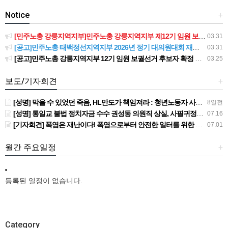
Notice
+
[민주노총 강릉지역지부]민주노총 강릉지역지부 제12기 임원 보궐선거결과 공고
03.31
[공고]민주노총 태백정선지역지부 2026년 정기 대의원대회 재소집 건
03.31
[공고]민주노총 강릉지역지부 12기 임원 보궐선거 후보자 확정 공고
03.25
보도/기자회견
+
[성명] 막을 수 있었던 죽음, HL만도가 책임져라 : 청년노동자 사망사고의 철저한 진상규명과 재발방지 대책 마련하라
8일전
[성명] 통일교 불법 정치자금 수수 권성동 의원직 상실, 사필귀정이다
07.16
[기자회견] 폭염은 재난이다! 폭염으로부터 안전한 일터를 위한 민주노총 강원지역본부 폭염감시단 선포 기자회견
07.01
월간 주요일정
+
등록된 일정이 없습니다.
Category