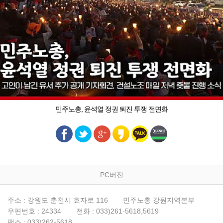
민주노총, 윤석열 정권 퇴진 투쟁 전면화
PC버전
주소 : 강원도 춘천시 효자로 116
민주노총 강원지역본부
우편번호 : 24334
전화 : 033)261-5618,5619
팩스 : 033)262-5618