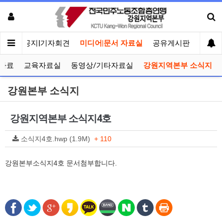
메인
공지|기자회견
미디어|문서 자료실
공유게시판
선거관
자료
교육자료실
동영상/기타자료실
강원지역본부 소식지
강원본부 소식지
강원지역본부 소식지4호
소식지4호.hwp (1.9M)
+ 110
강원본부소식지4호 문서첨부합니다.