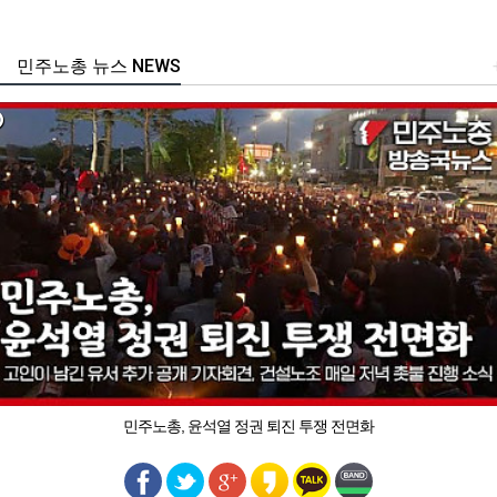
민주노총 뉴스 NEWS
민주노총, 윤석열 정권 퇴진 투쟁 전면화