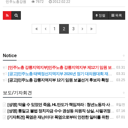
민주노총강원
7672
2012.02.22
정렬
목록
1
2
3
Notice
+
[민주노총 강릉지역지부]민주노총 강릉지역지부 제12기 임원 보궐선거결과 공고
03.31
[공고]민주노총 태백정선지역지부 2026년 정기 대의원대회 재소집 건
03.31
[공고]민주노총 강릉지역지부 12기 임원 보궐선거 후보자 확정 공고
03.25
보도/기자회견
+
[성명] 막을 수 있었던 죽음, HL만도가 책임져라 : 청년노동자 사망사고의 철저한 진상규명과 재발방지 대책 마련하라
8일전
[성명] 통일교 불법 정치자금 수수 권성동 의원직 상실, 사필귀정이다
07.16
[기자회견] 폭염은 재난이다! 폭염으로부터 안전한 일터를 위한 민주노총 강원지역본부 폭염감시단 선포 기자회견
07.01