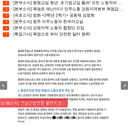
[본부소식] 원청교섭 원년. 초기업교섭 돌파! 모든 노동자의 노동기본권 쟁취! 민주노총 7.15 총파업대회
2
[본부소식] 폭염은 재난이다! 민주노총 강원지역본부 폭염감시단 선포 기자회견
3
[속초소식] 영화 <3학년 2학기> 공동체 상영회
4
[원주소식] 원주 이주노동자 한국어교실
5
[본부소식] 강원지역 노동자 합창단 모임
6
[특집기사] 폭염으로 부터 안전한 일터 쟁취!
7
Previous
Nex
[산별소식] 건설산업연맹 플랜트건…