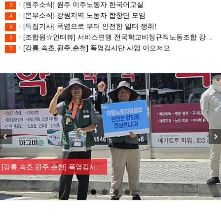
[원주소식] 원주 이주노동자 한국어교실
3
[본부소식] 강원지역 노동자 합창단 모임
4
[특집기사] 폭염으로 부터 안전한 일터 쟁취!
5
[조합원☆인터뷰] 서비스연맹 전국학교비정규직노동조합 강원지부 김유미 춘천지회장
6
[강릉,속초,원주,춘천] 폭염감시단 사업 이모저모
7
Previous
Nex
[강릉,속초,원주,춘천] 폭염감시…