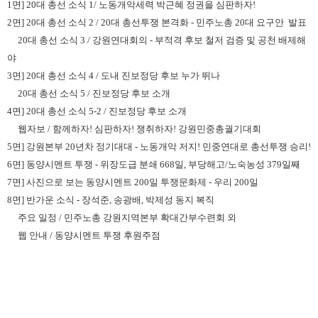
1면] 20대 총선 소식 1/ 노동개악세력 박근혜 정권을 심판하자!
2면] 20대 총선 소식 2 / 20대 총선투쟁 본격화 - 민주노총 20대 요구안 발표
20대 총선 소식 3 / 강원연대회의 - 부적격 후보 철저 검증 및 공천 배제해
야
3면] 20대 총선 소식 4 / 도내 진보정당 후보 누가 뛰나
20대 총선 소식 5 / 진보정당 후보 소개
4면] 20대 총선 소식 5-2 / 진보정당 후보 소개
웹자보 / 함께하자! 심판하자! 쟁취하자! 강원민중총궐기대회
5면] 강원본부 20년차 정기대대 - 노동개악 저지! 민중연대로 총선투쟁 승리!
6면] 동양시멘트 투쟁 - 위장도급 분쇄 668일, 부당해고/노숙농성 379일째
7면] 사진으로 보는 동양시멘트 200일 투쟁문화제 - 우리 200일
8면] 반가운 소식 - 장석준, 송광배, 박제성 동지 복직
주요 일정 / 민주노총 강원지역본부 확대간부수련회 외
웹 안내 / 동양시멘트 투쟁 후원주점