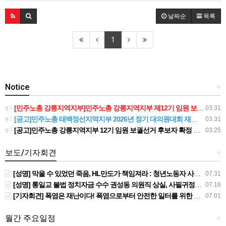
날짜순
목록
1
Notice
+
[민주노총 강릉지역지부]민주노총 강릉지역지부 제12기 임원 보궐선거결과 공고
03.31
[공고]민주노총 태백정선지역지부 2026년 정기 대의원대회 재소집 건
03.31
[공고]민주노총 강릉지역지부 12기 임원 보궐선거 후보자 확정 공고
03.25
보도/기자회견
+
[성명] 막을 수 있었던 죽음, HL만도가 책임져라 : 청년노동자 사망사고의 철저한 진상규명과 재발방지 대책 마련하라
07.31
[성명] 통일교 불법 정치자금 수수 권성동 의원직 상실, 사필귀정이다
07.16
[기자회견] 폭염은 재난이다! 폭염으로부터 안전한 일터를 위한 민주노총 강원지역본부 폭염감시단 선포 기자회견
07.01
월간 주요일정
+