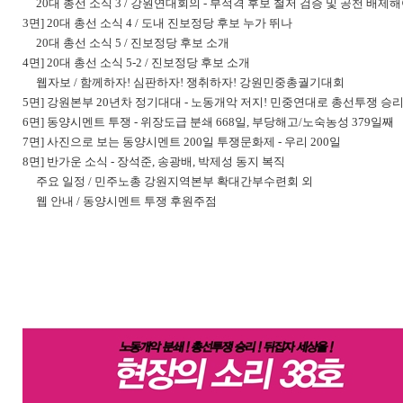
20대 총선 소식 3 / 강원연대회의 - 부적격 후보 철저 검증 및 공천 배제
3면] 20대 총선 소식 4 / 도내 진보정당 후보 누가 뛰나
20대 총선 소식 5 / 진보정당 후보 소개
4면] 20대 총선 소식 5-2 / 진보정당 후보 소개
웹자보 / 함께하자! 심판하자! 쟁취하자! 강원민중총궐기대회
5면] 강원본부 20년차 정기대대 - 노동개악 저지! 민중연대로 총선투쟁 승리
6면] 동양시멘트 투쟁 - 위장도급 분쇄 668일, 부당해고/노숙농성 379일째
7면] 사진으로 보는 동양시멘트 200일 투쟁문화제 - 우리 200일
8면] 반가운 소식 - 장석준, 송광배, 박제성 동지 복직
주요 일정 / 민주노총 강원지역본부 확대간부수련회 외
웹 안내 / 동양시멘트 투쟁 후원주점