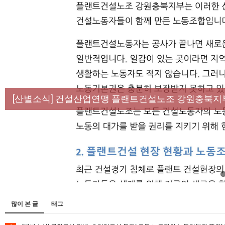
[성명] 막을 수 있었던 죽음, HL만도가 책임져라 :
[산별소식] 건설산업연맹 플랜트건설노조 강원충북지
[강릉,속초,원주,춘천] 폭염감시단 사업 이모저모
[조합원☆인터뷰] 서비스연맹 전국학교비정규직노동
[본부소식] 강원지역 노동자 합창단 모임
많이 본 글
태그