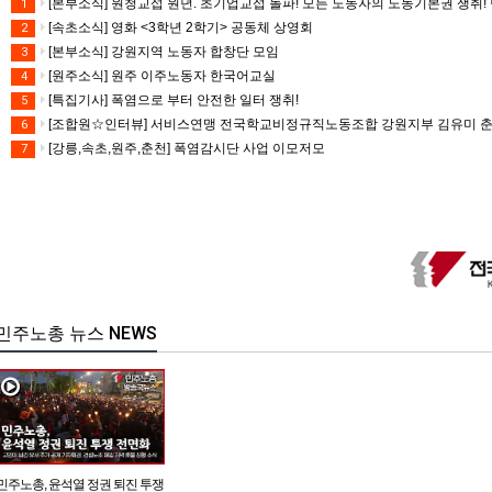
[본부소식] 원청교섭 원년. 초기업교섭 돌파! 모든 노동자의 노동기본권 쟁취! 
1
[속초소식] 영화 <3학년 2학기> 공동체 상영회
2
[본부소식] 강원지역 노동자 합창단 모임
3
[원주소식] 원주 이주노동자 한국어교실
4
[특집기사] 폭염으로 부터 안전한 일터 쟁취!
5
[조합원☆인터뷰] 서비스연맹 전국학교비정규직노동조합 강원지부 김유미 
6
[강릉,속초,원주,춘천] 폭염감시단 사업 이모저모
7
민주노총 뉴스 NEWS
민주노총, 윤석열 정권 퇴진 투쟁