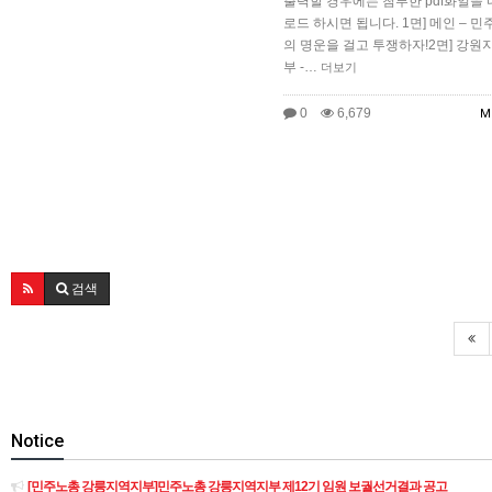
출력할 경우에는 첨부한 pdf화일을 
로드 하시면 됩니다. 1면] 메인 – 
의 명운을 걸고 투쟁하자!2면] 강원
부 -…
더보기
0
6,679
M
검색
Notice
[민주노총 강릉지역지부]민주노총 강릉지역지부 제12기 임원 보궐선거결과 공고