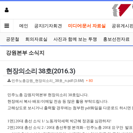
메인
공지|기자회견
미디어|문서 자료실
공유게시
공문철
회의자료실
사진과 함께 보는 투쟁
홍보선전자료
강원본부 소식지
현장의소리 38호(2016.3)
민주노총강원_현장의소리_38호_n.pdf (3.6M)
+ 80
민주노총 강원지역본부 현장의소리 38호입니다.
현장에서 복사 배포/이메일 전송 등 많은 활용 부탁드립니다.
고해상도로 보시거나 출력할 경우에는 첨부한 pdf화일을 다운로드 하시면 
1면] 20대 총선 소식 1/ 노동개악세력 박근혜 정권을 심판하자!
2면] 20대 총선 소식 2 / 20대 총선투쟁 본격화 - 민주노총 20대 요구안 발표