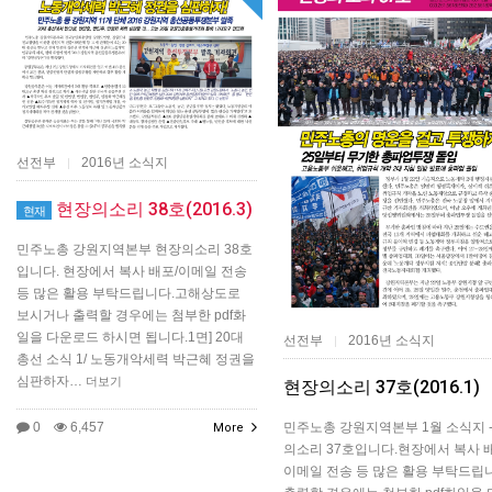
선전부
2016년 소식지
|
현장의소리 38호(2016.3)
현재
민주노총 강원지역본부 현장의소리 38호
입니다. 현장에서 복사 배포/이메일 전송
등 많은 활용 부탁드립니다.고해상도로
보시거나 출력할 경우에는 첨부한 pdf화
일을 다운로드 하시면 됩니다.​1면] 20대
선전부
2016년 소식지
|
총선 소식 1/ 노동개악세력 박근혜 정권을
심판하자…
더보기
현장의소리 37호(2016.1)
민주노총 강원지역본부 1월 소식지 -
0
6,457
More
의소리 37호입니다.현장에서 복사 배
이메일 전송 등 많은 활용 부탁드립