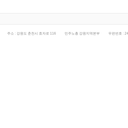
전면화
주소 : 강원도 춘천시 효자로 116
민주노총 강원지역본부
우편번호 : 24