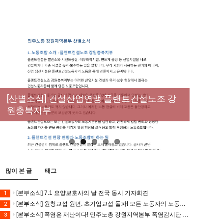
[성명] 막을 수 있었던 죽음, HL만도가 책임져
라 : 청년노동자 사망사고의 철저한 진상규명
[산별소식] 건설산업연맹 플랜트건설노조 강
[강릉,속초,원주,춘천] 폭염감시단 사업 이모저
[조합원☆인터뷰] 서비스연맹 전국학교비정
과 재발방지 대책 마련하라
원충북지부
모
규직노동조합 강원지부 김유미 춘천지회장
[본부소식] 강원지역 노동자 합창단 모임
많이 본 글
태그
[본부소식] 7.1 요양보호사의 날 전국 동시 기자회견
1
[본부소식] 원청교섭 원년. 초기업교섭 돌파! 모든 노동자의 노동기본권 쟁취! 민주노총 7.15 총파업대회
2
[본부소식] 폭염은 재난이다! 민주노총 강원지역본부 폭염감시단 선포 기자회견
3