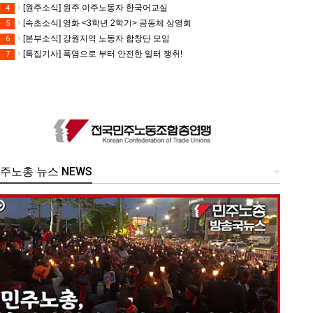
[원주소식] 원주 이주노동자 한국어교실
4
[속초소식] 영화 <3학년 2학기> 공동체 상영회
5
[본부소식] 강원지역 노동자 합창단 모임
6
[특집기사] 폭염으로 부터 안전한 일터 쟁취!
7
주노총 뉴스 NEWS
+