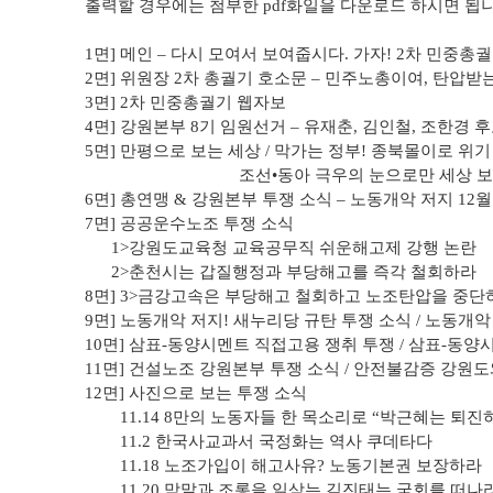
출력할 경우에는 첨부한 pdf화일을 다운로드 하시면 됩니
1
면
]
메인
–
다시 모여서 보여줍시다
.
가자
! 2
차 민중총
2
면
]
위원장
2
차 총궐기 호소문
–
민주노총이여
,
탄압받는
3
면
] 2
차 민중총궐기 웹자보
4
면
]
강원본부
8
기 임원선거
–
유재춘
,
김인철
,
조한경 후
5
면
]
만평으로 보는 세상 /
막가는 정부
!
종북몰이로 위기
조선
•
동아 극우의 눈으로만 세상 
6
면
]
총연맹
&
강원본부 투쟁 소식
–
노동개악 저지
12
월
7
면
]
공공운수노조 투쟁 소식
1>
강원도교육청 교육공무직 쉬운해고제 강행 논란
2>
춘천시는 갑질행정과 부당해고를 즉각 철회하라
8
면
] 3>
금강고속은 부당해고 철회하고 노조탄압을 중단
9
면
]
노동개악 저지
!
새누리당 규탄 투쟁 소식 /
노동개악
10
면
]
삼표
-
동양시멘트 직접고용 쟁취 투쟁 /
삼표
-
동양시
11
면
]
건설노조 강원본부 투쟁 소식 /
안전불감증 강원도
12
면
]
사진으로 보는 투쟁 소식
11.14 8
만의 노동자들 한 목소리로
“
박근혜는 퇴진
11.2
한국사교과서 국정화는 역사 쿠데타다
11.18
노조가입이 해고사유
?
노동기본권 보장하라
11.20
막말과 조롱을 일삼는 김진태는 국회를 떠나