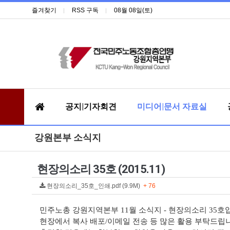
즐겨찾기
RSS 구독
08월 08일(토)
공지|기자회견
미디어|문서 자료실
강원본부 소식지
현장의소리 35호 (2015.11)
현장의소리_35호_인쇄.pdf (9.9M)
+ 76
민주노총 강원지역본부
11
월 소식지
-
현장의소리
35
호
현장에서 복사 배포
/
이메일 전송 등 많은 활용 부탁드립