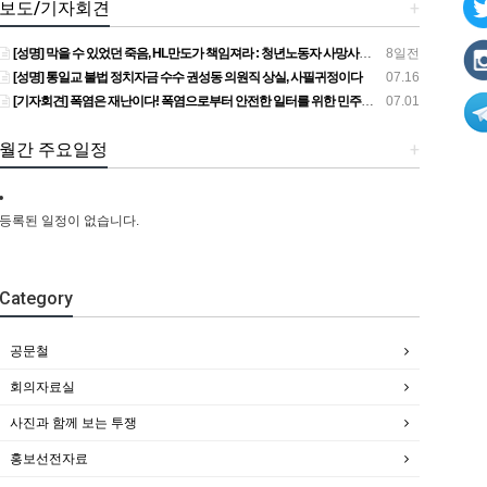
보도/기자회견
+
[성명] 막을 수 있었던 죽음, HL만도가 책임져라 : 청년노동자 사망사고의 철저한 진상규명과 재발방지 대책 마련하라
8일전
[성명] 통일교 불법 정치자금 수수 권성동 의원직 상실, 사필귀정이다
07.16
[기자회견] 폭염은 재난이다! 폭염으로부터 안전한 일터를 위한 민주노총 강원지역본부 폭염감시단 선포 기자회견
07.01
월간 주요일정
+
등록된 일정이 없습니다.
Category
공문철
회의자료실
사진과 함께 보는 투쟁
홍보선전자료