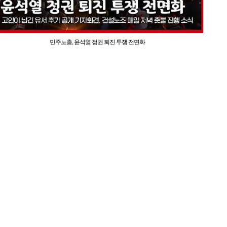
민주노총, 윤석열 정권 퇴진 투쟁 전면화