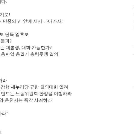
다.
궐기로
!
 민중의 맨 앞에 서서 나아가자
!
보 단독 입후보
 돌파
?
보는 대통령
,
대화 가능한가
?
 총파업 총궐기 총력투쟁 결의
하라
 강행 새누리당 규탄 결의대회 열려
멘트는 노동위원회 판정을 이행하라
와 춘천시는 즉각 사죄하라
하라
”
라