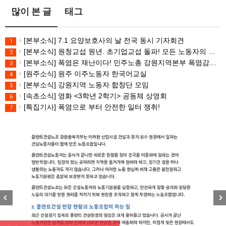
많이 본 글
태그
[본부소식] 7.1 요양보호사의 날 전국 동시 기자회견
1
[본부소식] 원청교섭 원년. 초기업교섭 돌파! 모든 노동자의 노동기본권 쟁취! 민주노총 7.15 총파업대회
2
[본부소식] 폭염은 재난이다! 민주노총 강원지역본부 폭염감시단 선포 기자회견
3
[원주소식] 원주 이주노동자 한국어교실
4
[본부소식] 강원지역 노동자 합창단 모임
5
[속초소식] 영화 <3학년 2학기> 공동체 상영회
6
[특집기사] 폭염으로 부터 안전한 일터 쟁취!
7
Previous
Nex