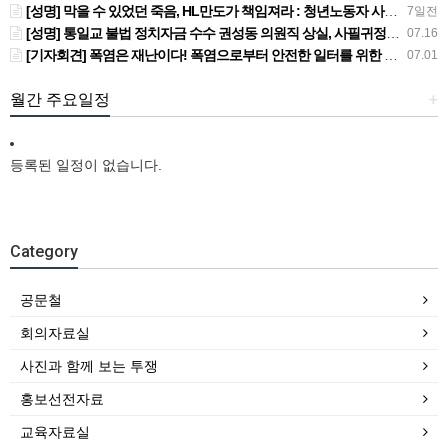
[성명] 막을 수 있었던 죽음, HL만도가 책임져라 : 청년노동자 사망사고의 철저한 진상규명과 재발방지 대책 마련하라
7일전
[성명] 통일교 불법 정치자금 수수 권성동 의원직 상실, 사필귀정이다
07.16
[기자회견] 폭염은 재난이다! 폭염으로부터 안전한 일터를 위한 민주노총 강원지역본부 폭염감시단 선포 기자회견
07.01
월간 주요일정
+
등록된 일정이 없습니다.
Category
공문철
회의자료실
사진과 함께 보는 투쟁
홍보선전자료
교육자료실