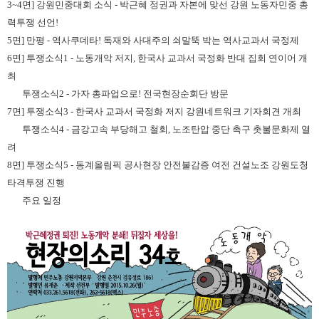
3~4면] 강원민중대회 소식 - 박근혜 정권과 자본에 맞선 강원 노동자민중 총
력투쟁 선언!
5면] 만평 - 역사쿠데타! 독재와 사대주의 쇠말뚝 박는 역사교과서 국정제
6면] 투쟁소식1 - 노동개악 저지, 한국사 교과서 국정화 반대 집회 연이어 개
최
투쟁소식2 - 가자 총파업으로! 전국현장순회단 방문
7면] 투쟁소식3 - 한국사 교과서 국정화 저지 강원네트워크 기자회견 개최
투쟁소식4 - 금강고속 부당해고 철회, 노조탄압 중단 촉구 촛불문화제 열
려
8면] 투쟁소식5 - 동계올림픽 공사현장 안전불감증 여전 건설노조 강원도청
타격투쟁 진행
주요 일정