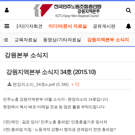
메인
공지|기자회견
미디어|문서 자료실
공유게시판
선거관
자료
교육자료실
동영상/기타자료실
강원지역본부 소식지
강원본부 소식지
강원지역본부 소식지 34호 (2015.10)
현장의소리_34호e.pdf (5.3M)
+ 72
민주노총 강원지역본부 10월 소식지 - 현장의소리 34호입니다.
.
현장에서 복사 배포/이메일 전송 등 많은 활용 부탁드립니다
1면] 메인 - 길은 있다! 민주노총 총파업! 민중총궐기로 맞서자
2면] 총파업 지침 - 노동개악 강행시 쟁의권 관계없이 전면 총파업!!