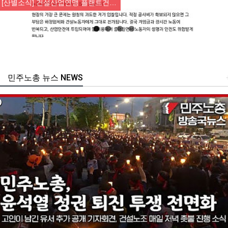
[산별소식] 건설산업연맹 플랜트건…
민주노총 뉴스 NEWS