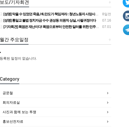
보도/기자회견
+
[성명] 막을 수 있었던 죽음, HL만도가 책임져라 : 청년노동자 사망사고의 철저한 진상규명과 재발방지 대책 마련하라
8일전
[성명] 통일교 불법 정치자금 수수 권성동 의원직 상실, 사필귀정이다
07.16
[기자회견] 폭염은 재난이다! 폭염으로부터 안전한 일터를 위한 민주노총 강원지역본부 폭염감시단 선포 기자회견
07.01
월간 주요일정
+
등록된 일정이 없습니다.
Category
공문철
회의자료실
사진과 함께 보는 투쟁
홍보선전자료