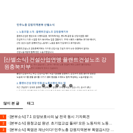
[성명] 막을 수 있었던 죽음, HL만도가 책임져
라 : 청년노동자 사망사고의 철저한 진상규명
[산별소식] 건설산업연맹 플랜트건설노조 강
[강릉,속초,원주,춘천] 폭염감시단 사업 이모저
[조합원☆인터뷰] 서비스연맹 전국학교비정
과 재발방지 대책 마련하라
원충북지부
모
규직노동조합 강원지부 김유미 춘천지회장
[본부소식] 강원지역 노동자 합창단 모임
많이 본 글
태그
[본부소식] 7.1 요양보호사의 날 전국 동시 기자회견
1
[본부소식] 원청교섭 원년. 초기업교섭 돌파! 모든 노동자의 노동기본권 쟁취! 민주노총 7.15 총파업대회
2
[본부소식] 폭염은 재난이다! 민주노총 강원지역본부 폭염감시단 선포 기자회견
3