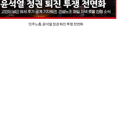
민주노총, 윤석열 정권 퇴진 투쟁 전면화