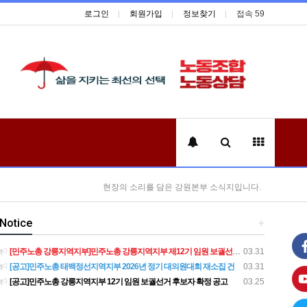
로그인
회원가입
정보찾기
접속 59
현장의 소리를 담은 강원본부 소식지입니다.
Notice
+
[민주노총 강릉지역지부]민주노총 강릉지역지부 제12기 임원 보궐선거결과 공고
03.31
[공고]민주노총 태백정선지역지부 2026년 정기 대의원대회 재소집 건
03.31
[공고]민주노총 강릉지역지부 12기 임원 보궐선거 후보자 확정 공고
03.25