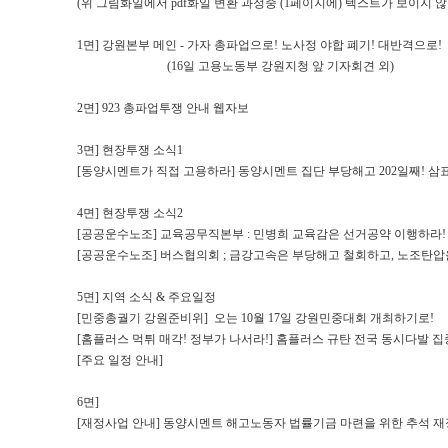
(위 그림화일에서 pdf화일 변환 과정중 (1페이지에) 텍스트가 보이지 
1면] 강원본부 메인 - 가자 총파업으로! 노사정 야합 폐기! 대반격으로!
(16일 고용노동부 강원지청 앞 기자회견 외)
2면] 923 총파업투쟁 안내 웹자보
3면] 현장투쟁 소식1
[동양시멘트가 직접 고용하라] 동양시멘트 집단 부당해고 202일째! 삼
4면] 현장투쟁 소식2
[공공운수노조] 교육공무직본부 : 민병희 교육감은 선거공약 이행하라! 
[공공운수노조] 버스협의회 ; 금강고속은 부당해고 철회하고, 노조탄압
5면] 지역 소식 & 주요일정
[민중총궐기 강원준비위] 오는 10월 17일 강원민중대회 개최하기로!
[홈플러스 먹튀 매각! 정부가 나서라!] 홈플러스 규탄 전국 동시다발 
[주요 일정 안내]
6면]
[재정사업 안내] 동양시멘트 해고노동자 법률기금 마련을 위한 추석 