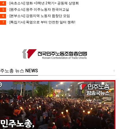
[속초소식] 영화 <3학년 2학기> 공동체 상영회
4
[원주소식] 원주 이주노동자 한국어교실
5
[본부소식] 강원지역 노동자 합창단 모임
6
[특집기사] 폭염으로 부터 안전한 일터 쟁취!
7
주노총 뉴스 NEWS
+