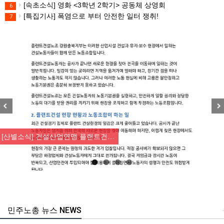
[속초소식] 영화 <3학년 2학기> 공동체 상영회
6
[특집기사] 폭염으로 부터 안전한 일터 쟁취!
7
Previous
Nex
[산별소식] 건설산업연맹 플랜트건…
민주노총 뉴스 NEWS