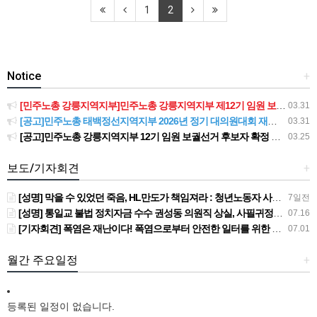
1
2
Notice
+
[민주노총 강릉지역지부]민주노총 강릉지역지부 제12기 임원 보궐선거결과 공고
03.31
[공고]민주노총 태백정선지역지부 2026년 정기 대의원대회 재소집 건
03.31
[공고]민주노총 강릉지역지부 12기 임원 보궐선거 후보자 확정 공고
03.25
보도/기자회견
+
[성명] 막을 수 있었던 죽음, HL만도가 책임져라 : 청년노동자 사망사고의 철저한 진상규명과 재발방지 대책 마련하라
7일전
[성명] 통일교 불법 정치자금 수수 권성동 의원직 상실, 사필귀정이다
07.16
[기자회견] 폭염은 재난이다! 폭염으로부터 안전한 일터를 위한 민주노총 강원지역본부 폭염감시단 선포 기자회견
07.01
월간 주요일정
+
등록된 일정이 없습니다.