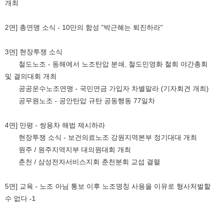
개최
2면] 총연맹 소식 - 10만의 함성 "박근혜는 퇴진하라"
3면] 현장투쟁 소식
철도노조 - 동해에서 노조탄압 분쇄, 철도민영화 철회 야간총회
및 결의대회 개최
공공운수노조연맹 - 국민연금 가입자 차별말라 (기자회견 개최)
공무원노조 - 공안탄압 규탄 공동행동 77일차
4면] 만평 - 쌍용차 해법 제시하라
현장투쟁 소식 - 보건의료노조 강원지역본부 정기대대 개최
원주 / 원주지역지부 대의원대회 개최
춘천 / 삼성전자서비스지회 춘천분회 교섭 결렬
5면] 교육 - 노조 아님 통보 이후 노조명칭 사용을 이유로 형사처벌할
수 없다 -1