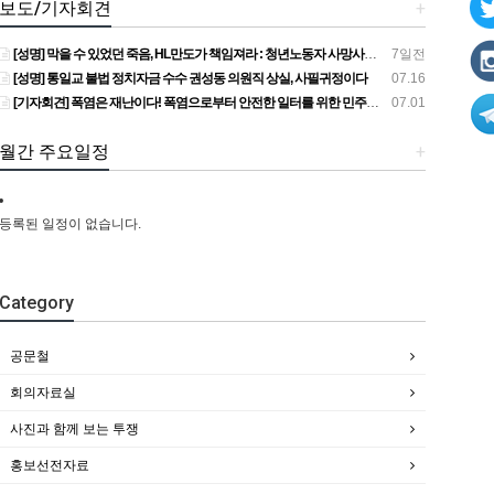
보도/기자회견
+
[성명] 막을 수 있었던 죽음, HL만도가 책임져라 : 청년노동자 사망사고의 철저한 진상규명과 재발방지 대책 마련하라
7일전
[성명] 통일교 불법 정치자금 수수 권성동 의원직 상실, 사필귀정이다
07.16
[기자회견] 폭염은 재난이다! 폭염으로부터 안전한 일터를 위한 민주노총 강원지역본부 폭염감시단 선포 기자회견
07.01
월간 주요일정
+
등록된 일정이 없습니다.
Category
공문철
회의자료실
사진과 함께 보는 투쟁
홍보선전자료