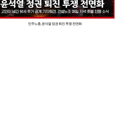
민주노총, 윤석열 정권 퇴진 투쟁 전면화