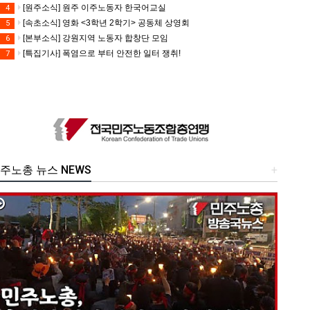
[원주소식] 원주 이주노동자 한국어교실
4
[속초소식] 영화 <3학년 2학기> 공동체 상영회
5
[본부소식] 강원지역 노동자 합창단 모임
6
[특집기사] 폭염으로 부터 안전한 일터 쟁취!
7
주노총 뉴스 NEWS
+