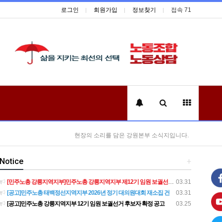
로그인
회원가입
정보찾기
접속 71
현장의 소리를 담은 강원본부 소식지입니다.
Notice
+
[민주노총 강릉지역지부]민주노총 강릉지역지부 제12기 임원 보궐선거결과 공고
03.31
[공고]민주노총 태백정선지역지부 2026년 정기 대의원대회 재소집 건
03.31
[공고]민주노총 강릉지역지부 12기 임원 보궐선거 후보자 확정 공고
03.25