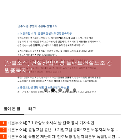
New
[성명] 막을 수 있었던 죽음, HL만도가 책임져
라 : 청년노동자 사망사고의 철저한 진상규명
[산별소식] 건설산업연맹 플랜트건설노조 강
[강릉,속초,원주,춘천] 폭염감시단 사업 이모저
[조합원☆인터뷰] 서비스연맹 전국학교비정
과 재발방지 대책 마련하라
원충북지부
모
규직노동조합 강원지부 김유미 춘천지회장
[본부소식] 강원지역 노동자 합창단 모임
많이 본 글
태그
[본부소식] 7.1 요양보호사의 날 전국 동시 기자회견
1
[본부소식] 원청교섭 원년. 초기업교섭 돌파! 모든 노동자의 노동기본권 쟁취! 민주노총 7.15 총파업대회
2
[본부소식] 폭염은 재난이다! 민주노총 강원지역본부 폭염감시단 선포 기자회견
3