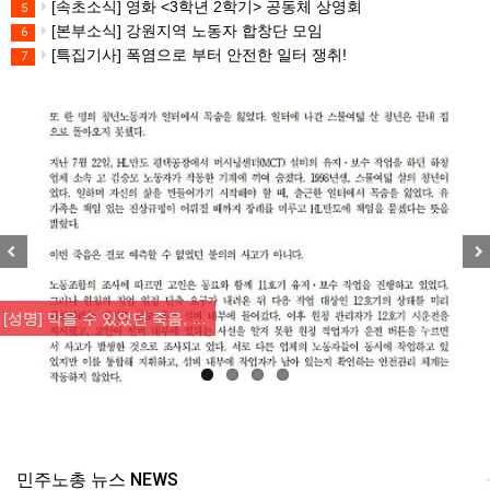
[속초소식] 영화 <3학년 2학기> 공동체 상영회
5
[본부소식] 강원지역 노동자 합창단 모임
6
[특집기사] 폭염으로 부터 안전한 일터 쟁취!
7
Previous
Nex
[성명] 막을 수 있었던 죽음, …
민주노총 뉴스 NEWS