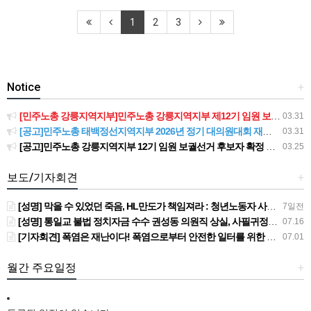
1
2
3
Notice
+
[민주노총 강릉지역지부]민주노총 강릉지역지부 제12기 임원 보궐선거결과 공고
03.31
[공고]민주노총 태백정선지역지부 2026년 정기 대의원대회 재소집 건
03.31
[공고]민주노총 강릉지역지부 12기 임원 보궐선거 후보자 확정 공고
03.25
보도/기자회견
+
[성명] 막을 수 있었던 죽음, HL만도가 책임져라 : 청년노동자 사망사고의 철저한 진상규명과 재발방지 대책 마련하라
7일전
[성명] 통일교 불법 정치자금 수수 권성동 의원직 상실, 사필귀정이다
07.16
[기자회견] 폭염은 재난이다! 폭염으로부터 안전한 일터를 위한 민주노총 강원지역본부 폭염감시단 선포 기자회견
07.01
월간 주요일정
+