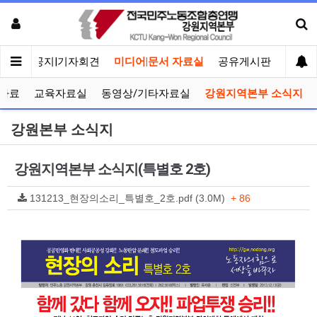
메인
공지|기자회견
미디어|문서 자료실
공유게시판
선거관
자료
교육자료실
동영상/기타자료실
강원지역본부 소식지
강원본부 소식지
강원지역본부 소식지(특별호 2호)
131213_현장의소리_특별호_2호.pdf (3.0M)
+ 86