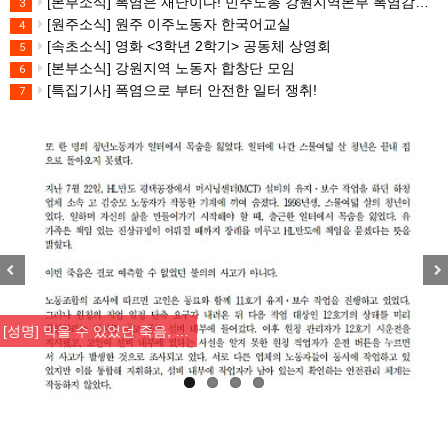
[본부소식] 폭염은 재난이다! 민주노총 강원지역본부 폭염감시단 선포 기자회견
3
[원주소식] 원주 이주노동자 한국어교실
4
[속초소식] 영화 <3학년 2학기> 공동체 상영회
5
[본부소식] 강원지역 노동자 합창단 모임
6
[특집기사] 폭염으로 부터 안전한 일터 쟁취!
7
Previous
Nex
[성명] 막을 수 있었던 죽음, …