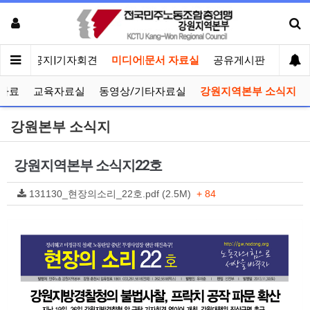
메인
공지|기자회견
미디어|문서 자료실
공유게시판
선거관
자료
교육자료실
동영상/기타자료실
강원지역본부 소식지
강원본부 소식지
강원지역본부 소식지22호
131130_현장의소리_22호.pdf (2.5M)
+ 84