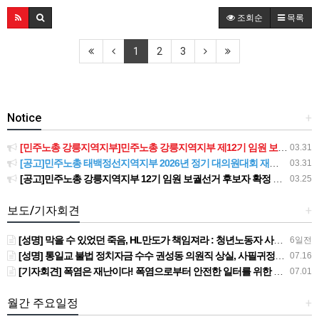
조회순
목록
1
2
3
Notice
+
[민주노총 강릉지역지부]민주노총 강릉지역지부 제12기 임원 보궐선거결과 공고
03.31
[공고]민주노총 태백정선지역지부 2026년 정기 대의원대회 재소집 건
03.31
[공고]민주노총 강릉지역지부 12기 임원 보궐선거 후보자 확정 공고
03.25
보도/기자회견
+
[성명] 막을 수 있었던 죽음, HL만도가 책임져라 : 청년노동자 사망사고의 철저한 진상규명과 재발방지 대책 마련하라
6일전
[성명] 통일교 불법 정치자금 수수 권성동 의원직 상실, 사필귀정이다
07.16
[기자회견] 폭염은 재난이다! 폭염으로부터 안전한 일터를 위한 민주노총 강원지역본부 폭염감시단 선포 기자회견
07.01
월간 주요일정
+