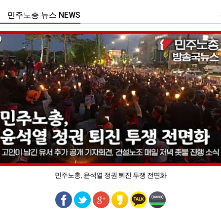
민주노총 뉴스 NEWS
민주노총, 윤석열 정권 퇴진 투쟁 전면화