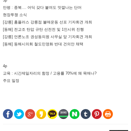
3p
만평 : 종북.... 어딕 갖다 붙여도 맛깔나는 단어
현장투쟁 소식
[강릉] 홈플러스 강릉점 불매운동 선포 기자회견 개최
[동해] 전교조 탄압 규탄 선전전 및 1인시위 진행
[강릉] 언론노조 권성동의원 사무실 앞 기자회견 개최
[동해] 동해시의회 철도민영화 반대 건의안 채택
4p
교육 : 시간제일자리의 함정 / 고용률 70%에 왜 목매나?
주요 일정