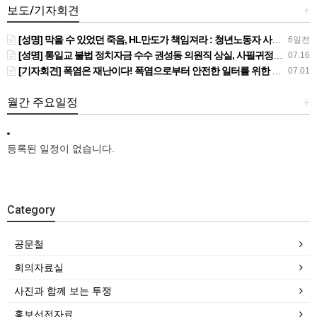
보도/기자회견
+
[성명] 막을 수 있었던 죽음, HL만도가 책임져라 : 청년노동자 사망사고의 철저한 진상규명과 재발방지 대책 마련하라
6일전
[성명] 통일교 불법 정치자금 수수 권성동 의원직 상실, 사필귀정이다
07.16
[기자회견] 폭염은 재난이다! 폭염으로부터 안전한 일터를 위한 민주노총 강원지역본부 폭염감시단 선포 기자회견
07.01
월간 주요일정
+
등록된 일정이 없습니다.
Category
공문철
회의자료실
사진과 함께 보는 투쟁
홍보선전자료