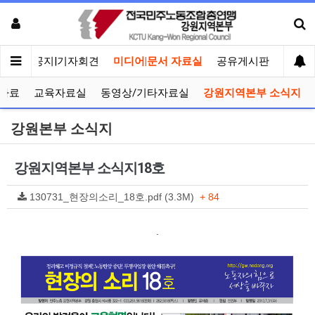
메인
공지|기자회견
미디어|문서 자료실
공유게시판
선거관
자료
교육자료실
동영상/기타자료실
강원지역본부 소식지
강원본부 소식지
강원지역본부 소식지18호
130731_현장의소리_18호.pdf (3.3M)
+ 84
.