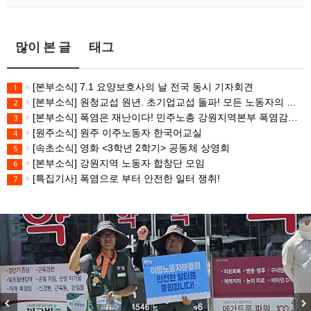
많이 본 글
태그
[본부소식] 7.1 요양보호사의 날 전국 동시 기자회견
1
[본부소식] 원청교섭 원년. 초기업교섭 돌파! 모든 노동자의 노동기본권 쟁취! 민주노총 7.15 총파업대회
2
[본부소식] 폭염은 재난이다! 민주노총 강원지역본부 폭염감시단 선포 기자회견
3
[원주소식] 원주 이주노동자 한국어교실
4
[속초소식] 영화 <3학년 2학기> 공동체 상영회
5
[본부소식] 강원지역 노동자 합창단 모임
6
[특집기사] 폭염으로 부터 안전한 일터 쟁취!
7