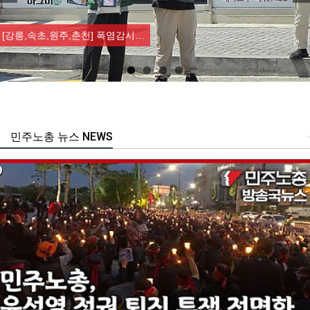
Previous
Nex
[강릉,속초,원주,춘천] 폭염감시…
민주노총 뉴스 NEWS