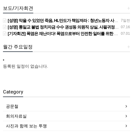
보도/기자회견
+
[성명] 막을 수 있었던 죽음, HL만도가 책임져라 : 청년노동자 사망사고의 철저한 진상규명과 재발방지 대책 마련하라
7일전
[성명] 통일교 불법 정치자금 수수 권성동 의원직 상실, 사필귀정이다
07.16
[기자회견] 폭염은 재난이다! 폭염으로부터 안전한 일터를 위한 민주노총 강원지역본부 폭염감시단 선포 기자회견
07.01
월간 주요일정
+
등록된 일정이 없습니다.
Category
공문철
회의자료실
사진과 함께 보는 투쟁