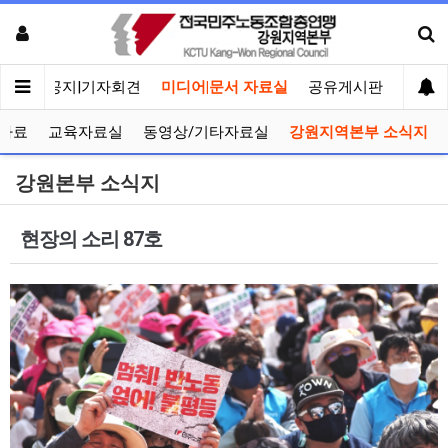
메인
공지|기자회견
미디어|문서 자료실
공유게시판
선거관
자료
교육자료실
동영상/기타자료실
강원지역본부 소식지
강원본부 소식지
현장의 소리 87호