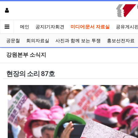
메인
공지|기자회견
미디어|문서 자료실
공유게시
공문철
회의자료실
사진과 함께 보는 투쟁
홍보선전자료
강원본부 소식지
현장의 소리 87호