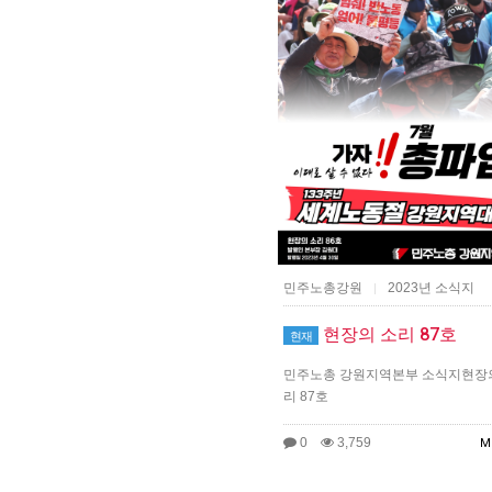
민주노총강원
2023년 소식지
|
현장의 소리 87호
현재
민주노총 강원지역본부 소식지현장
리 87호
0
3,759
M