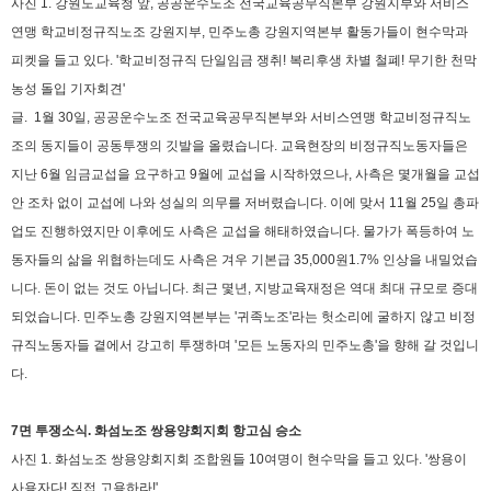
사진 1. 강원도교육청 앞, 공공운수노조 전국교육공무직본부 강원지부와 서비스
연맹 학교비정규직노조 강원지부, 민주노총 강원지역본부 활동가들이 현수막과
피켓을 들고 있다. '학교비정규직 단일임금 쟁취! 복리후생 차별 철폐! 무기한 천막
농성 돌입 기자회견'
글.
1월 30일, 공공운수노조 전국교육공무직본부와 서비스연맹 학교비정규직노
조의 동지들이 공동투쟁의 깃발을 올렸습니다. 교육현장의 비정규직노동자들은
지난 6월 임금교섭을 요구하고 9월에 교섭을 시작하였으나, 사측은 몇개월을 교섭
안 조차 없이 교섭에 나와 성실의 의무를 저버렸습니다. 이에 맞서 11월 25일 총파
업도 진행하였지만 이후에도 사측은 교섭을 해태하였습니다.
물가가 폭등하여 노
동자들의 삶을 위협하는데도 사측은 겨우 기본급 35,000원1.7% 인상을 내밀었습
니다. 돈이 없는 것도 아닙니다. 최근 몇년, 지방교육재정은 역대 최대 규모로 증대
되었습니다.
민주노총 강원지역본부는 '귀족노조'라는 헛소리에 굴하지 않고 비정
규직노동자들 곁에서 강고히 투쟁하며 '모든 노동자의 민주노총'을 향해 갈 것입니
다.
7면 투쟁소식. 화섬노조 쌍용양회지회 항고심 승소
사진 1. 화섬노조 쌍용양회지회 조합원들 10여명이 현수막을 들고 있다. '쌍용이
사용자다! 직접 고용하라!'