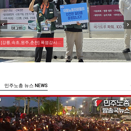
Previous
Nex
[조합원☆인터뷰] 서비스연맹 전국…
민주노총 뉴스 NEWS