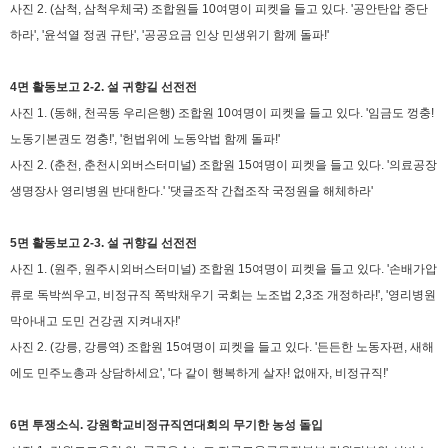
사진 2. (삼척, 삼척우체국) 조합원들 10여명이 피켓을 들고 있다. '공안탄압 중단
하라', '윤석열 정권 규탄', '공공요금 인상 민생위기 함께 돌파!'
4면 활동보고 2-2. 설 귀향길 선전전
사진 1. (동해, 천곡동 우리은행) 조합원 10여명이 피켓을 들고 있다. '임금도 껑충!
노동기본권도 껑충!', '헌법위에 노동악법 함께 돌파!'
사진 2. (춘천, 춘천시외버스터미널) 조합원 15여명이 피켓을 들고 있다. '의료공장
생명장사 영리병원 반대한다.' '댓글조작 간첩조작 국정원을 해체하라'
5면 활동보고 2-3. 설 귀향길 선전전
사진 1. (원주, 원주시외버스터미널) 조합원 15여명이 피켓을 들고 있다. '손배가압
류로 독박씌우고, 비정규직 쪽박채우기 국회는 노조법 2,3조 개정하라!', '영리병원
막아내고 도민 건강권 지켜내자!'
사진 2. (강릉, 강릉역)
조합원 15여명이 피켓을 들고 있다. '든든한 노동자편, 새해
에도 민주노총과 상담하세요', '다 같이 행복하게 살자! 없애자, 비정규직!'
6면 투쟁소식. 강원학교비정규직연대회의 무기한 농성 돌입