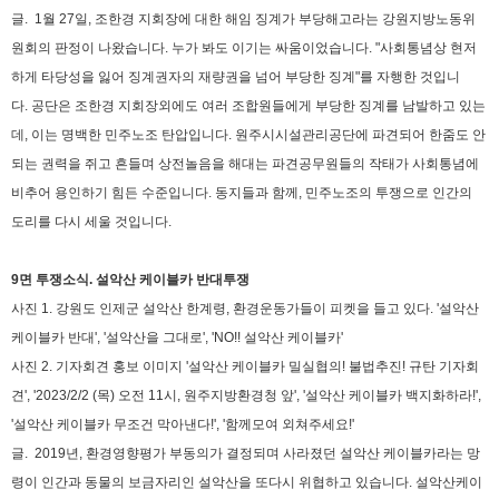
글.
1월 27일, 조한경 지회장에 대한 해임 징계가 부당해고라는 강원지방노동위
원회의 판정이 나왔습니다. 누가 봐도 이기는 싸움이었습니다. "사회통념상 현저
하게 타당성을 잃어 징계권자의 재량권을 넘어 부당한 징계"를 자행한 것입니
다.
공단은 조한경 지회장외에도 여러 조합원들에게 부당한 징계를 남발하고 있는
데, 이는 명백한 민주노조 탄압입니다.
원주시시설관리공단에 파견되어 한줌도 안
되는 권력을 쥐고 흔들며 상전놀음을 해대는 파견공무원들의 작태가 사회통념에
비추어 용인하기 힘든 수준입니다.
동지들과 함께, 민주노조의 투쟁으로 인간의
도리를 다시 세울 것입니다.
9면 투쟁소식. 설악산 케이블카 반대투쟁
사진 1. 강원도 인제군 설악산 한계령, 환경운동가들이 피켓을 들고 있다. '설악산
케이블카 반대', '설악산을 그대로', 'NO!! 설악산 케이블카'
사진 2. 기자회견 홍보 이미지 '설악산 케이블카 밀실협의! 불법추진! 규탄 기자회
견', '2023/2/2 (목) 오전 11시, 원주지방환경청 앞', '설악산 케이블카 백지화하라!',
'설악산 케이블카 무조건 막아낸다!', '함께모여 외쳐주세요!'
글.
2019년, 환경영향평가 부동의가 결정되며 사라졌던 설악산 케이블카라는 망
령이 인간과 동물의 보금자리인 설악산을 또다시 위협하고 있습니다.
설악산케이