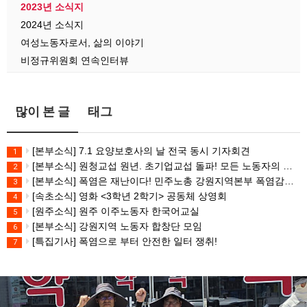
2023년 소식지
2024년 소식지
여성노동자로서, 삶의 이야기
비정규위원회 연속인터뷰
많이 본 글
태그
[본부소식] 7.1 요양보호사의 날 전국 동시 기자회견
1
[본부소식] 원청교섭 원년. 초기업교섭 돌파! 모든 노동자의 노동기본권 쟁취! 민주노총 7.15 총파업대회
2
[본부소식] 폭염은 재난이다! 민주노총 강원지역본부 폭염감시단 선포 기자회견
3
[속초소식] 영화 <3학년 2학기> 공동체 상영회
4
[원주소식] 원주 이주노동자 한국어교실
5
[본부소식] 강원지역 노동자 합창단 모임
6
[특집기사] 폭염으로 부터 안전한 일터 쟁취!
7