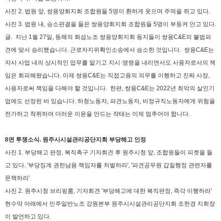
사진 2. 법원 앞, 쌍용양회지회 조합원들 5명이 환하게 웃으며 주먹을 쥐고 있다.
사진 3. 법원 내, 승소판결을 들은 쌍용양회지회 조합원들 5명이 부둥켜 안고 있다.
글.
지난 1월 27일, 동해의 화섬노조 쌍용양회지회 동지들이 쌍용C&E의 불법파
견에 맞서 승리했습니다. 근로자지위확인소송에서 승소한 것입니다.
쌍용C&E는
자사 사업 내의 상시적인 업무를 맡기고 지시·명령을 내리면서도 사용자로서의 책
임은 회피해왔습니다. 이제 쌍용C&E는 직접고용의 의무를 이행하고 진짜 사장,
사용자로써 책임을 다해야 할 것입니다.
한편, 쌍용C&E는 2022년 최악의 살인기
업에도 선정된 바 있습니다. 하청노동자, 파견노동자, 비정규직노동자에게 위험을
전가하고 착취하여 더러운 이윤을 만드는 작태는 이제 멈추어야 합니다.
8면 투쟁소식. 원주시시설관리공단지회 부당해고 인정
사진 1.
부당해고 판정, 복직촉구 기자회견 후
원주시청 앞, 조합원들이 피켓을 들
고 있다. '부당징계 권한남용 책임자를 처벌하라', '파견공무원 갑질행정 관련자를
문책하라'
사진 2. 원주시청 브리핑룸, 기자회견 '부당해고에 대한 복직판정, 즉각 이행하라'
현수막 아래에서 민주일반노조 강원본부 원주시시설관리공단지회 조한경 지회장
이 발언하고 있다.