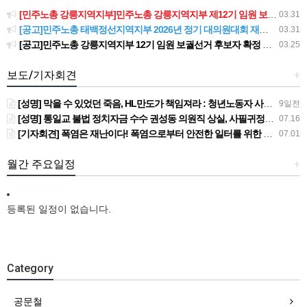
[민주노총 강릉지역지부]민주노총 강릉지역지부 제12기 임원 보궐선거결과 공고
03.31
[공고]민주노총 태백정선지역지부 2026년 정기 대의원대회 재소집 건
03.31
[공고]민주노총 강릉지역지부 12기 임원 보궐선거 후보자 확정 공고
03.25
보도/기자회견
+
[성명] 막을 수 있었던 죽음, HL만도가 책임져라 : 청년노동자 사망사고의 철저한 진상규명과 재발방지 대책 마련하라
9일전
[성명] 통일교 불법 정치자금 수수 권성동 의원직 상실, 사필귀정이다
07.16
[기자회견] 폭염은 재난이다! 폭염으로부터 안전한 일터를 위한 민주노총 강원지역본부 폭염감시단 선포 기자회견
07.01
월간 주요일정
+
등록된 일정이 없습니다.
Category
공문철