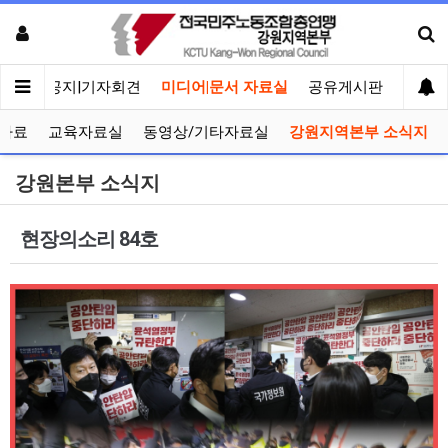
메인
공지|기자회견
미디어|문서 자료실
공유게시판
선거관
자료
교육자료실
동영상/기타자료실
강원지역본부 소식지
강원본부 소식지
현장의소리 84호