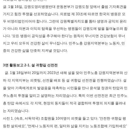
글. 1월 16일, 강원도영리병원반대 운동본부가 강원도청 앞에서 출범 기자회견을
가지고 힘찬 투쟁을 선포하였습니다. 의료법 제 33조에 따르면 한국의 병원은 모
두 비영리법인이어야 합니다. 그런데 강원특별자치도를 틈타 생명과 공익의 윤리
가 아니라 자본과 이익의 탐욕을 우선하는 병원들이 강원도에 발을 들여놓으려 합
니다. '모든 병원이 공익성을 추구해야 한다'는 원칙이 무너지면 건강보험이 무너
지고 우리 모두의 건강한 삶이 무너집니다. 민주노총 강원지역본부는 노동자, 민
중의 건강한 삶을 단호히 지켜낼 것입니다.
3면 활동보고 2-1. 설 귀향길 선전전
글. 1월 18일부터 20일까지 2023년 새해 설을 맞아 민주노총 강원지역본부와 산
하 각 지역지부는 피켓팅, 선전물 배포 등 설 귀향길 선전전을 진행하였습니다. 설
을 맞아 가족에게로의 발걸음을 재촉하는 시민들을 만나 윤석열 정권의 탄압과 민
주노총의 투쟁을 알리고 설명하는 자리였습니다. 특히 이번 선전전은 최근 민주노
총 탄압 속에서도 각 지역, 현장의 동지들이 적극 결합하며 투쟁의 의지를 올려내
는 자리였습니다.
사진 1. (속초, 서독약국) 조합원들 10여명이 피켓을 들고 있다. '안전한 귀향길 평
등한 설되세요', '언제나 노동자의 편, 일터와 삶을 지키는 노동조합에 가입하세요'