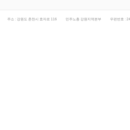
주소 : 강원도 춘천시 효자로 116
민주노총 강원지역본부
우편번호 : 24