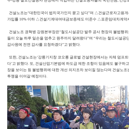
주-강릉 철도건설공사 현장에서 작업하는 건설노동자들의 국민연금, 건강보
건설노조는“대한민국이 법치국가인지 묻고 싶다”며 △건설근로자고용개선
가입률 10% 이하 △건설기계대여대금보증제도 미준수 △표준임대차계약서
건설노조 권혁병 강원본부장은“철도시설공단 발주 공사 현장의 불법행위로
들이 오늘 하루 일손을 멈추고 원주까지 달려왔다”며 “우리는 철도시설공
감사원에 전면 감사를 요청하겠다”고 밝혔다.
또한, 건설노조는‘강릉기지창 코오롱 글로벌 건설현장에서는 자체 덤프트
다’고 밝혔다. 또, 건설산업기본법에 하도급 제한 조항이 있음에도 불구하
장을 보이는 등 불법행위에 대한 개선 의지조차 보이질 않는다며 건설노조는
투쟁을 이어갈 예정이다.