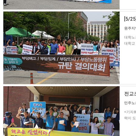
[5/
원주지
대학노조
대학교 
부당징
학노조
전교
민주노
<기자회
력이 도
시작된 
일까지