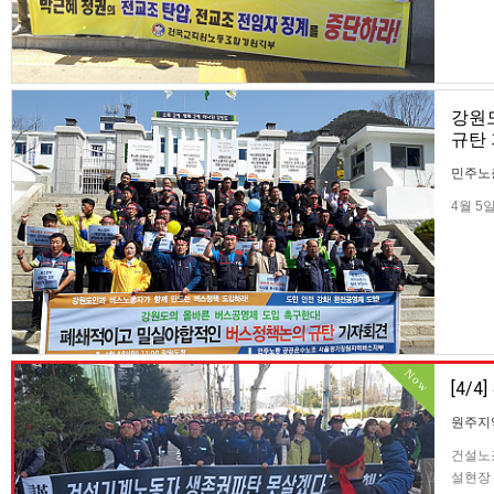
강원
규탄
민주노
4월 
공영제
준공영제
버스업체
Now
[4/
원주지
건설노
설현장 