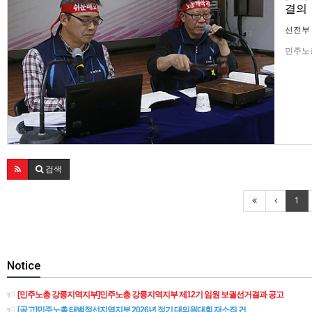
결의
선전부
민주노총
민주노총
개악 세
사업계획
검색
1
Notice
[민주노총 강릉지역지부]민주노총 강릉지역지부 제12기 임원 보궐선거결과 공고
[공고]민주노총 태백정선지역지부 2026년 정기 대의원대회 재소집 건