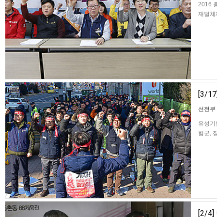
2016
재벌체제 
백선 기
보단이 
[3/
선전부
유성기업
험군, 
속노조
를 열
[2/