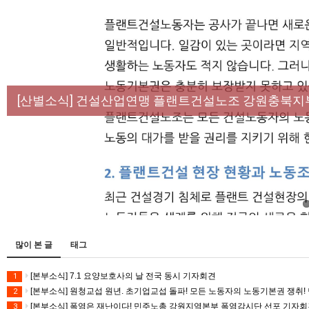
[성명] 막을 수 있었던 죽음, HL만도가 책임져라 :
[산별소식] 건설산업연맹 플랜트건설노조 강원충북지
[강릉,속초,원주,춘천] 폭염감시단 사업 이모저모
[조합원☆인터뷰] 서비스연맹 전국학교비정규직노동
[본부소식] 강원지역 노동자 합창단 모임
많이 본 글
태그
[본부소식] 7.1 요양보호사의 날 전국 동시 기자회견
1
[본부소식] 원청교섭 원년. 초기업교섭 돌파! 모든 노동자의 노동기본권 쟁취! 
2
[본부소식] 폭염은 재난이다! 민주노총 강원지역본부 폭염감시단 선포 기자
3