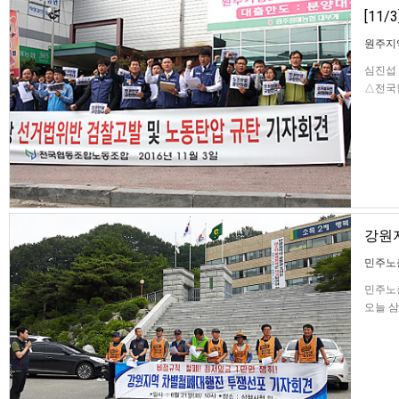
[11
원주지
심진섭 
△전국
사퇴를
주원예
강원
민주노
민주노
오늘 
과 간담
임금 