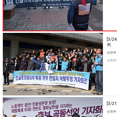
단 발
한국철
[3/
최
선전부
교육부는
삭발 
이고 
발 결의
[3/
선전부