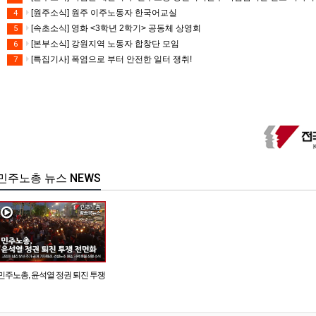
[원주소식] 원주 이주노동자 한국어교실
4
[속초소식] 영화 <3학년 2학기> 공동체 상영회
5
[본부소식] 강원지역 노동자 합창단 모임
6
[특집기사] 폭염으로 부터 안전한 일터 쟁취!
7
민주노총 뉴스 NEWS
민주노총, 윤석열 정권 퇴진 투쟁
전면화