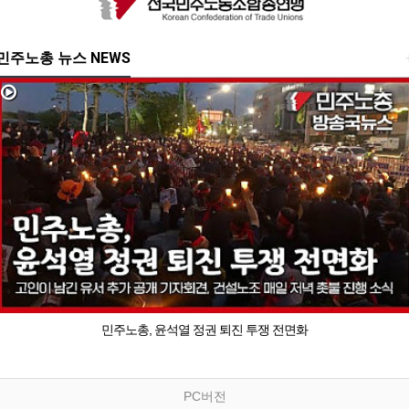
민주노총 뉴스 NEWS
민주노총, 윤석열 정권 퇴진 투쟁 전면화
PC버전