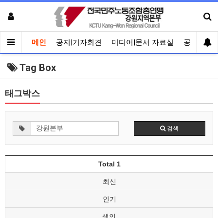
메인
공지|기자회견
미디어|문서 자료실
공유게시
Tag Box
태그박스
검색
Total 1
최신
인기
색인