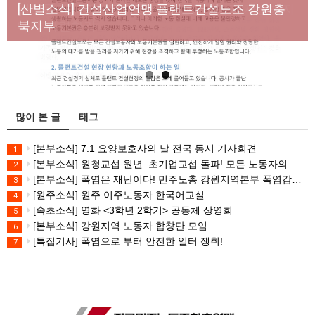
년노동자 사망사고의 철저한 진상규명과 재발방지
[산별소식] 건설산업연맹 플랜트건설노조 강원충
대책 마련하라
북지부
많이 본 글
태그
[본부소식] 7.1 요양보호사의 날 전국 동시 기자회견
1
[본부소식] 원청교섭 원년. 초기업교섭 돌파! 모든 노동자의 노동기본권 쟁취! 민주노총 7.15 총파업대회
2
[본부소식] 폭염은 재난이다! 민주노총 강원지역본부 폭염감시단 선포 기자회견
3
[원주소식] 원주 이주노동자 한국어교실
4
[속초소식] 영화 <3학년 2학기> 공동체 상영회
5
[본부소식] 강원지역 노동자 합창단 모임
6
[특집기사] 폭염으로 부터 안전한 일터 쟁취!
7