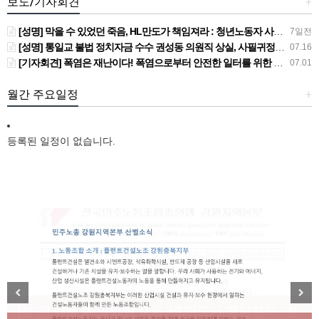
보도/기자회견
+
[성명] 막을 수 있었던 죽음, HL만도가 책임져라 : 청년노동자 사망사고의 철저한 진상규명과 재발방지 대책 마련하라
7일전
[성명] 통일교 불법 정치자금 수수 권성동 의원직 상실, 사필귀정이다
07.16
[기자회견] 폭염은 재난이다! 폭염으로부터 안전한 일터를 위한 민주노총 강원지역본부 폭염감시단 선포 기자회견
07.01
월간 주요일정
+
등록된 일정이 없습니다.
[성명] 막을 수 있었던 죽음, HL만도가 책임져라 : 청
Previous
Next