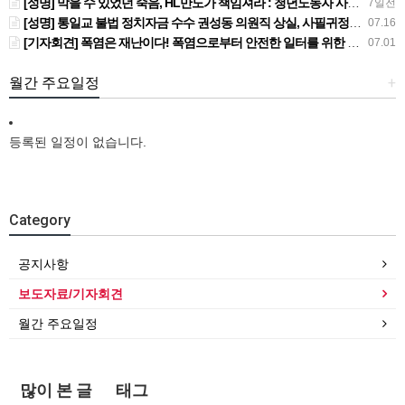
[성명] 막을 수 있었던 죽음, HL만도가 책임져라 : 청년노동자 사망사고의 철저한 진상규명과 재발방지 대책 마련하라
7일전
[성명] 통일교 불법 정치자금 수수 권성동 의원직 상실, 사필귀정이다
07.16
[기자회견] 폭염은 재난이다! 폭염으로부터 안전한 일터를 위한 민주노총 강원지역본부 폭염감시단 선포 기자회견
07.01
월간 주요일정
+
등록된 일정이 없습니다.
Category
공지사항
보도자료/기자회견
월간 주요일정
많이 본 글
태그