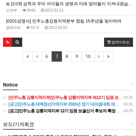
[1/19] 삼척과 우리 아이들의 생명과 미래 엄마들이 지켜내겠습니다!! 삼척여고 총동문회, 삼척핵발전소 반대선언 기자회견 19일 개최!!
선전부
6542
2012.01.21
[0201성명서] 민주노총강원지역본부 창립 15주년을 맞이하며
달려라조
5174
2012.02.01
업데이트순
6
7
8
9
10
Notice
+
[민주노총 강릉지역지부]민주노총 강릉지역지부 제12기 임원 보궐선거결과 공고
03.31
[공고]민주노총 태백정선지역지부 2026년 정기 대의원대회 재소집 건
03.31
[공고]민주노총 강릉지역지부 12기 임원 보궐선거 후보자 확정 공고
03.25
보도/기자회견
+