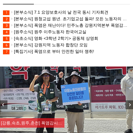
[본부소식] 7.1 요양보호사의 날 전국 동시 기자회견
1
[본부소식] 원청교섭 원년. 초기업교섭 돌파! 모든 노동자의 노동기본권 쟁취! 민주노총 7.15 총파업대회
2
[본부소식] 폭염은 재난이다! 민주노총 강원지역본부 폭염감시단 선포 기자회견
3
[원주소식] 원주 이주노동자 한국어교실
4
[속초소식] 영화 <3학년 2학기> 공동체 상영회
5
[본부소식] 강원지역 노동자 합창단 모임
6
[특집기사] 폭염으로 부터 안전한 일터 쟁취!
7
Previous
Nex
[강릉,속초,원주,춘천] 폭염감시…