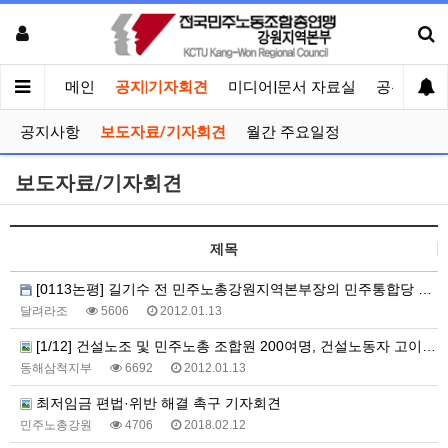
메인
공지|기자회견
미디어|문서 자료실
공유게시
공지사항
보도자료/기자회견
월간 주요일정
보도자료/기자회견
제목
[0113논평] 길기수 전 민주노총강원지역본부장의 민주통합당 국회의원 예비후보 등록에
달려라조
5606
2012.01.13
[1/12] 건설노조 및 민주노총 조합원 200여명, 건설노동자 고이재명 산재사망 책임회피 동아건설 규탄 결의대회 개최!!
동해삼척지부
6692
2012.01.13
최저임금 편법·위반 해결 촉구 기자회견
민주노총강원
4706
2018.02.12