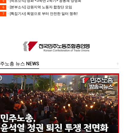
[속초소식] 영화 <3학년 2학기> 공동체 상영회
5
[본부소식] 강원지역 노동자 합창단 모임
6
[특집기사] 폭염으로 부터 안전한 일터 쟁취!
7
주노총 뉴스 NEWS
+