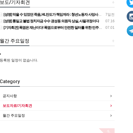
보도/기자회견
+
[성명] 막을 수 있었던 죽음, HL만도가 책임져라 : 청년노동자 사망사고의 철저한 진상규명과 재발방지 대책 마련하라
7일전
[성명] 통일교 불법 정치자금 수수 권성동 의원직 상실, 사필귀정이다
07.16
[기자회견] 폭염은 재난이다! 폭염으로부터 안전한 일터를 위한 민주노총 강원지역본부 폭염감시단 선포 기자회견
07.01
월간 주요일정
+
등록된 일정이 없습니다.
Category
공지사항
보도자료/기자회견
월간 주요일정