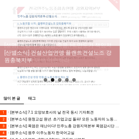
New
[성명] 막을 수 있었던 죽음, HL만도가 책임져
라 : 청년노동자 사망사고의 철저한 진상규명
[산별소식] 건설산업연맹 플랜트건설노조 강
[강릉,속초,원주,춘천] 폭염감시단 사업 이모저
[조합원☆인터뷰] 서비스연맹 전국학교비정
과 재발방지 대책 마련하라
원충북지부
모
규직노동조합 강원지부 김유미 춘천지회장
[본부소식] 강원지역 노동자 합창단 모임
많이 본 글
태그
[본부소식] 7.1 요양보호사의 날 전국 동시 기자회견
1
[본부소식] 원청교섭 원년. 초기업교섭 돌파! 모든 노동자의 노동기본권 쟁취! 민주노총 7.15 총파업대회
2
[본부소식] 폭염은 재난이다! 민주노총 강원지역본부 폭염감시단 선포 기자회견
3
[원주소식] 원주 이주노동자 한국어교실
4