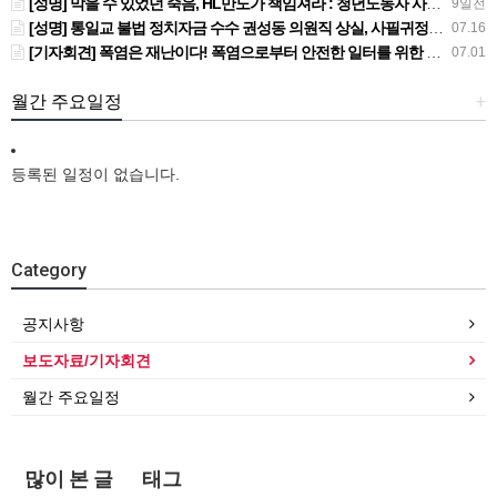
[성명] 막을 수 있었던 죽음, HL만도가 책임져라 : 청년노동자 사망사고의 철저한 진상규명과 재발방지 대책 마련하라
9일전
[성명] 통일교 불법 정치자금 수수 권성동 의원직 상실, 사필귀정이다
07.16
[기자회견] 폭염은 재난이다! 폭염으로부터 안전한 일터를 위한 민주노총 강원지역본부 폭염감시단 선포 기자회견
07.01
월간 주요일정
+
등록된 일정이 없습니다.
Category
공지사항
보도자료/기자회견
월간 주요일정
많이 본 글
태그