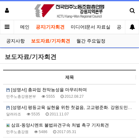
메인
공지|기자회견
미디어|문서 자료실
공유게시
공지사항
보도자료/기자회견
월간 주요일정
보도자료/기자회견
제목
[성명서] 총파업 천막농성을 마무리하며
민주노총강원본부
5555
2012.08.27
[성명서] 평등교육 실현을 위한 첫걸음, 고교평준화. 강원도민의 뜻이다
달려라조
5535
2011.11.07
삼표-동양시멘트 불법파견구속 처벌 촉구 기자회견
민주노총강원
5486
2017.05.31