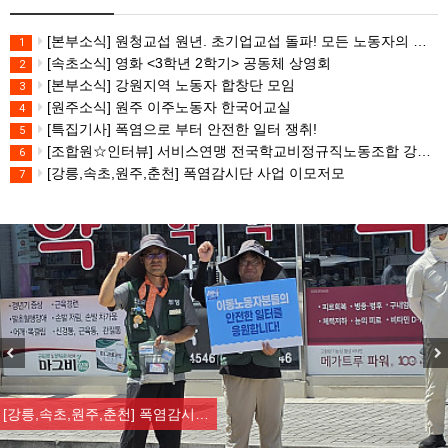
[본부소식] 원청교섭 원년. 초기업교섭 돌파! 모든 노동자의 노동기본권 쟁취! 민주노총 7.15 총파업대회
1
[속초소식] 영화 <3학년 2학기> 공동체 상영회
2
[본부소식] 강원지역 노동자 합창단 모임
3
[원주소식] 원주 이주노동자 한국어교실
4
[특집기사] 폭염으로 부터 안전한 일터 쟁취!
5
[조합원☆인터뷰] 서비스연맹 전국학교비정규직노동조합 강원지부 김유미 춘천지회장
6
[강릉,속초,원주,춘천] 폭염감시단 사업 이모저모
7
Previous
Nex
[강릉,속초,원주,춘천] 폭염감시…