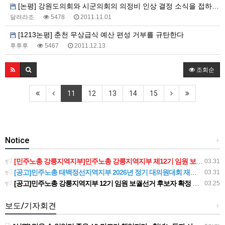
[논평] 강원도의회와 시군의회의 의정비 인상 결정 소식을 접하며,
달려라조
5478
2011.11.01
[1213논평] 춘천 무상급식 예산 편성 거부를 규탄한다
후후후
5467
2011.12.13
조회순
11
12
13
14
15
Notice
+
[민주노총 강릉지역지부]민주노총 강릉지역지부 제12기 임원 보궐선거결과 공고
03.31
[공고]민주노총 태백정선지역지부 2026년 정기 대의원대회 재소집 건
03.31
[공고]민주노총 강릉지역지부 12기 임원 보궐선거 후보자 확정 공고
03.25
보도/기자회견
+