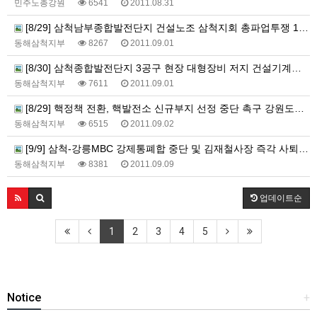
민주노총강원
6541
2011.08.31
[8/29] 삼척남부종합발전단지 건설노조 삼척지회 총파업투쟁 1일차 (철야농성)
동해삼척지부
8267
2011.09.01
[8/30] 삼척종합발전단지 3공구 현장 대형장비 저지 건설기계노동자 기자회견 및 규탄 결의대회
동해삼척지부
7611
2011.09.01
[8/29] 핵정책 전환, 핵발전소 신규부지 선정 중단 촉구 강원도민선언 기자회견 강원도청 앞에서 개최!!
동해삼척지부
6515
2011.09.02
[9/9] 삼척-강릉MBC 강제통폐합 중단 및 김재철사장 즉각 사퇴 촉구 시민사회노동단체 및 야4당 합동 기자회견 힘있게 진행되었습니다!!
동해삼척지부
8381
2011.09.09
업데이트순
1
2
3
4
5
Notice
+