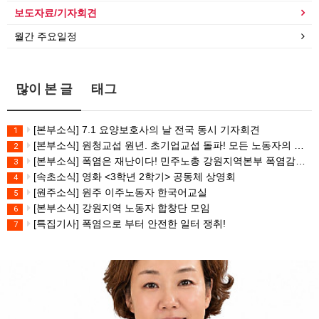
보도자료/기자회견
월간 주요일정
많이 본 글
태그
[본부소식] 7.1 요양보호사의 날 전국 동시 기자회견
1
[본부소식] 원청교섭 원년. 초기업교섭 돌파! 모든 노동자의 노동기본권 쟁취! 민주노총 7.15 총파업대회
2
[본부소식] 폭염은 재난이다! 민주노총 강원지역본부 폭염감시단 선포 기자회견
3
[속초소식] 영화 <3학년 2학기> 공동체 상영회
4
[원주소식] 원주 이주노동자 한국어교실
5
[본부소식] 강원지역 노동자 합창단 모임
6
[특집기사] 폭염으로 부터 안전한 일터 쟁취!
7