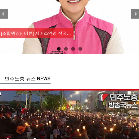
Previous
Nex
[조합원☆인터뷰] 서비스연맹 전국…
민주노총 뉴스 NEWS