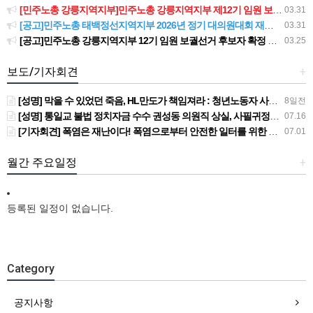
[민주노총 강릉지역지부]민주노총 강릉지역지부 제12기 임원 보궐선거결과 공고
03.31
[공고]민주노총 태백정선지역지부 2026년 정기 대의원대회 재소집 건
03.31
[공고]민주노총 강릉지역지부 12기 임원 보궐선거 후보자 확정 공고
03.25
보도/기자회견
+
[성명] 막을 수 있었던 죽음, HL만도가 책임져라 : 청년노동자 사망사고의 철저한 진상규명과 재발방지 대책 마련하라
8일전
[성명] 통일교 불법 정치자금 수수 권성동 의원직 상실, 사필귀정이다
07.16
[기자회견] 폭염은 재난이다! 폭염으로부터 안전한 일터를 위한 민주노총 강원지역본부 폭염감시단 선포 기자회견
07.01
월간 주요일정
+
등록된 일정이 없습니다.
Category
공지사항