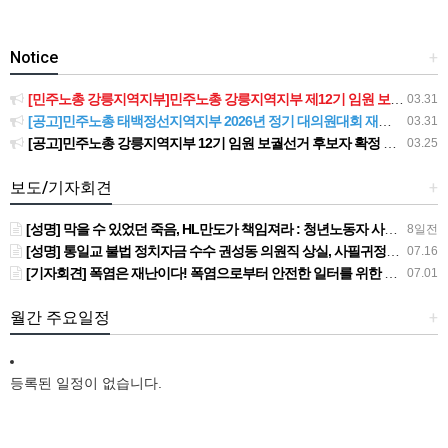
Notice
+
[민주노총 강릉지역지부]민주노총 강릉지역지부 제12기 임원 보궐선거결과 공고
03.31
[공고]민주노총 태백정선지역지부 2026년 정기 대의원대회 재소집 건
03.31
[공고]민주노총 강릉지역지부 12기 임원 보궐선거 후보자 확정 공고
03.25
보도/기자회견
+
[성명] 막을 수 있었던 죽음, HL만도가 책임져라 : 청년노동자 사망사고의 철저한 진상규명과 재발방지 대책 마련하라
8일전
[성명] 통일교 불법 정치자금 수수 권성동 의원직 상실, 사필귀정이다
07.16
[기자회견] 폭염은 재난이다! 폭염으로부터 안전한 일터를 위한 민주노총 강원지역본부 폭염감시단 선포 기자회견
07.01
월간 주요일정
+
등록된 일정이 없습니다.