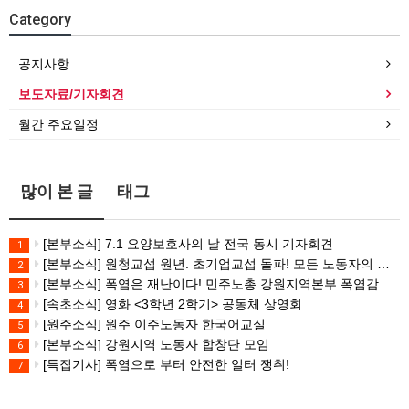
Category
공지사항
보도자료/기자회견
월간 주요일정
많이 본 글
태그
[본부소식] 7.1 요양보호사의 날 전국 동시 기자회견
1
[본부소식] 원청교섭 원년. 초기업교섭 돌파! 모든 노동자의 노동기본권 쟁취! 민주노총 7.15 총파업대회
2
[본부소식] 폭염은 재난이다! 민주노총 강원지역본부 폭염감시단 선포 기자회견
3
[속초소식] 영화 <3학년 2학기> 공동체 상영회
4
[원주소식] 원주 이주노동자 한국어교실
5
[본부소식] 강원지역 노동자 합창단 모임
6
[특집기사] 폭염으로 부터 안전한 일터 쟁취!
7