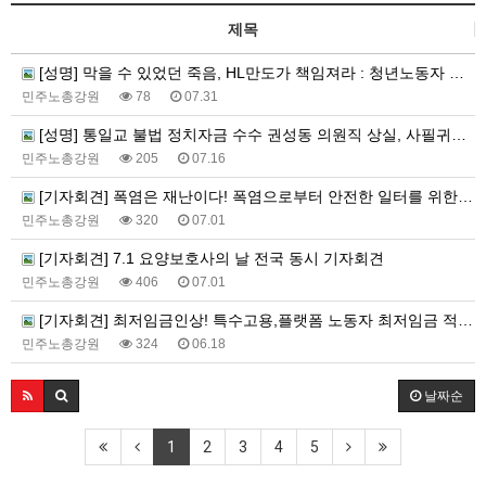
제목
[성명] 막을 수 있었던 죽음, HL만도가 책임져라 : 청년노동자 사망사고의 철저한 진상규명과 재발방지 대책 마련하라
민주노총강원
78
07.31
[성명] 통일교 불법 정치자금 수수 권성동 의원직 상실, 사필귀정이다
민주노총강원
205
07.16
[기자회견] 폭염은 재난이다! 폭염으로부터 안전한 일터를 위한 민주노총 강원지역본부 폭염감시단 선포 기자회견
민주노총강원
320
07.01
[기자회견] 7.1 요양보호사의 날 전국 동시 기자회견
민주노총강원
406
07.01
[기자회견] 최저임금인상! 특수고용,플랫폼 노동자 최저임금 적용 촉구 강원지역본부 기자회견
민주노총강원
324
06.18
날짜순
1
2
3
4
5