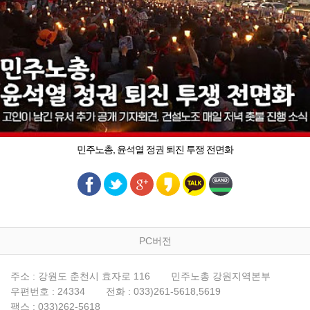
민주노총, 윤석열 정권 퇴진 투쟁 전면화
PC버전
주소 : 강원도 춘천시 효자로 116
민주노총 강원지역본부
우편번호 : 24334
전화 : 033)261-5618,5619
팩스 : 033)262-5618