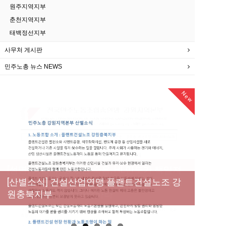
원주지역지부
춘천지역지부
태백정선지부
사무처 게시판
민주노총 뉴스 NEWS
New
New
[성명] 막을 수 있었던 죽음, HL만도가 책임져
라 : 청년노동자 사망사고의 철저한 진상규명
[산별소식] 건설산업연맹 플랜트건설노조 강
[강릉,속초,원주,춘천] 폭염감시단 사업 이모저
[조합원☆인터뷰] 서비스연맹 전국학교비정
과 재발방지 대책 마련하라
원충북지부
모
규직노동조합 강원지부 김유미 춘천지회장
[본부소식] 강원지역 노동자 합창단 모임