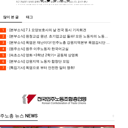
많이 본 글
태그
[본부소식] 7.1 요양보호사의 날 전국 동시 기자회견
1
[본부소식] 원청교섭 원년. 초기업교섭 돌파! 모든 노동자의 노동기본권 쟁취! 민주노총 7.15 총파업대회
2
[본부소식] 폭염은 재난이다! 민주노총 강원지역본부 폭염감시단 선포 기자회견
3
[원주소식] 원주 이주노동자 한국어교실
4
[속초소식] 영화 <3학년 2학기> 공동체 상영회
5
[본부소식] 강원지역 노동자 합창단 모임
6
[특집기사] 폭염으로 부터 안전한 일터 쟁취!
7
주노총 뉴스 NEWS
+