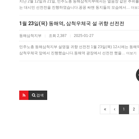
지난 2월 12일과 21일, 민주노총 동해삼척지부에서는 얼음장 같은 추위
는 대시민 선전전을 진행하였습니다.꽁꽁 싸맨 동지들의 모습에서…
더보
1월 23일(목) 동해역, 삼척우체국 설 귀향 선전전
동해삼척지부
조회 2,387
2025-01-27
|
|
민주노총 동해삼척지부 설명절 귀향 선전전 1월 23일(목) 12시에는 동해
삼척우체국 앞에서 진행했습니다.동해역 광장에서 선전전 했을…
더보기
검색
1
2