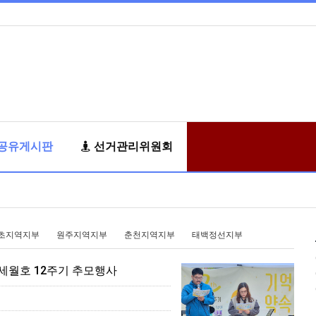
공유게시판
선거관리위원회
초지역지부
원주지역지부
춘천지역지부
태백정선지부
 세월호 12주기 추모행사