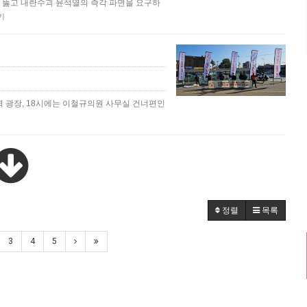
를 뚫고 내란수괴 윤석열의 즉각 파면을 요구하
기
역 광장, 18시에는 이철규의원 사무실 건너편인
정렬
목록
3
4
5