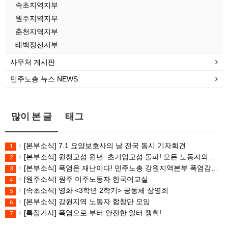
속초지역지부
원주지역지부
춘천지역지부
태백정선지부
사무처 게시판
민주노총 뉴스 NEWS
많이 본 글
태그
[본부소식] 7.1 요양보호사의 날 전국 동시 기자회견
1
[본부소식] 원청교섭 원년. 초기업교섭 돌파! 모든 노동자의 노동기본권 쟁취! 민주노총 7.15 총파업대회
2
[본부소식] 폭염은 재난이다! 민주노총 강원지역본부 폭염감시단 선포 기자회견
3
[원주소식] 원주 이주노동자 한국어교실
4
[속초소식] 영화 <3학년 2학기> 공동체 상영회
5
[본부소식] 강원지역 노동자 합창단 모임
6
[특집기사] 폭염으로 부터 안전한 일터 쟁취!
7