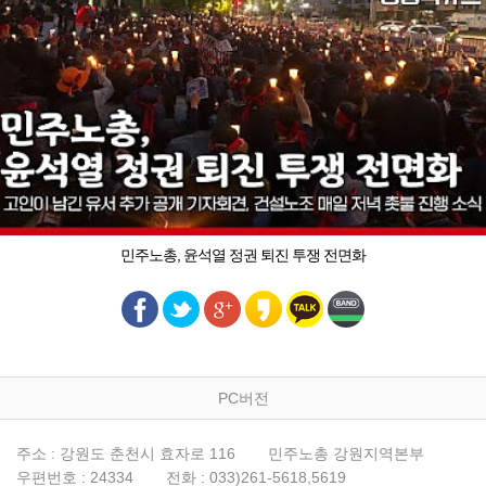
민주노총, 윤석열 정권 퇴진 투쟁 전면화
PC버전
주소 : 강원도 춘천시 효자로 116
민주노총 강원지역본부
우편번호 : 24334
전화 : 033)261-5618,5619