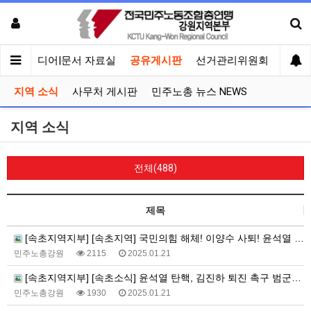
회견
미디어|문서 자료실
공유게시판
선거관리위원회
지역 소식
사무처 게시판
민주노총 뉴스 NEWS
지역 소식
전체(488)
제목
[속초지역지부] [속초지역] 국민의힘 해체! 이양수 사퇴! 윤석열 탄핵! 선전전
민주노총강원
2115
2025.01.21
[속초지역지부] [속초소식] 윤석열 탄핵, 김진하 퇴진 촉구 범군민대회
민주노총강원
1930
2025.01.21