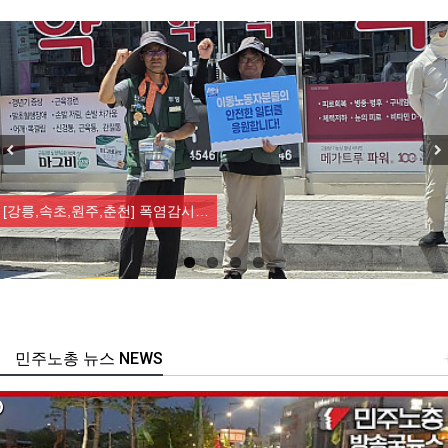
Previous
Nex
[강릉,속초,원주,춘천] 폭염감시…
민주노총 뉴스 NEWS