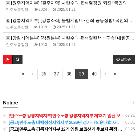
[원주지역지부] [원주지역] 내란수괴 윤석열정권 퇴진! 국민의힘 해체! 부역자 박정하 퇴출! 윤석열정권퇴진 원주운동본부 기자회견
민주노총강원
2024
2025.01.21
[강릉지역지부] [강릉소식] 불법계엄! 내란죄 공동정범! 국민의 힘 해체 권성동 사퇴! 강릉비상행동 기자회견
민주노총강원
1919
2025.01.21
[강원지역본부] [강원본부] 내란수괴 윤석열탄핵ㆍ구속! 내란공범 국민의힘 해체! 윤석열정권퇴진 강원운동본부 기자회견
민주노총강원
1913
2025.01.21
날짜순
36
37
38
39
40
Notice
+
[민주노총 강릉지역지부]민주노총 강릉지역지부 제12기 임원 보궐선거결과 공고
03.31
[공고]민주노총 태백정선지역지부 2026년 정기 대의원대회 재소집 건
03.31
[공고]민주노총 강릉지역지부 12기 임원 보궐선거 후보자 확정 공고
03.25