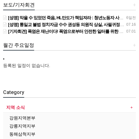
보도/기자회견
+
[성명] 막을 수 있었던 죽음, HL만도가 책임져라 : 청년노동자 사망사고의 철저한 진상규명과 재발방지 대책 마련하라
6일전
[성명] 통일교 불법 정치자금 수수 권성동 의원직 상실, 사필귀정이다
07.16
[기자회견] 폭염은 재난이다! 폭염으로부터 안전한 일터를 위한 민주노총 강원지역본부 폭염감시단 선포 기자회견
07.01
월간 주요일정
+
등록된 일정이 없습니다.
Category
지역 소식
강원지역본부
강릉지역지부
동해삼척지부