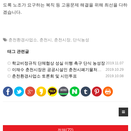
도록 노조가 요구하는 복직 등 고용문제 해결을 위해 최선을 다하
겠습니다.
춘천환경사업소
,
춘천시
,
춘천시장
,
단식농성
태그 관련글
학교비정규직 단체협상 성실 이행 촉구 단식 농성장
2019.11.07
이재수 춘천시장은 공공시설인 춘천시폐기물처리시설(춘천환경공원)의 민간위탁을 해지하고 직접운영 결단하라!
2019.10.29
춘천환경사업소 토론회 및 시민투표
2019.10.08
전체(72)