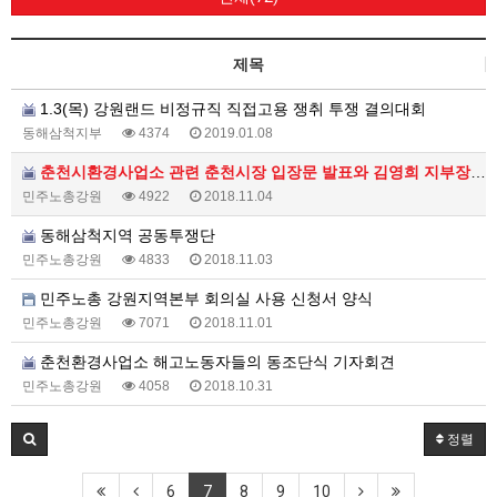
제목
1.3(목) 강원랜드 비정규직 직접고용 쟁취 투쟁 결의대회
동해삼척지부
4374
2019.01.08
춘천시환경사업소 관련 춘천시장 입장문 발표와 김영희 지부장 단식농성철회 성명서 발표
민주노총강원
4922
2018.11.04
동해삼척지역 공동투쟁단
민주노총강원
4833
2018.11.03
민주노총 강원지역본부 회의실 사용 신청서 양식
민주노총강원
7071
2018.11.01
춘천환경사업소 해고노동자들의 동조단식 기자회견
민주노총강원
4058
2018.10.31
정렬
6
7
8
9
10