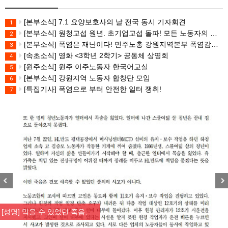
[본부소식] 7.1 요양보호사의 날 전국 동시 기자회견
1
[본부소식] 원청교섭 원년. 초기업교섭 돌파! 모든 노동자의 노동기본권 쟁취! 민주노총 7.15 총파업대회
2
[본부소식] 폭염은 재난이다! 민주노총 강원지역본부 폭염감시단 선포 기자회견
3
[속초소식] 영화 <3학년 2학기> 공동체 상영회
4
[원주소식] 원주 이주노동자 한국어교실
5
[본부소식] 강원지역 노동자 합창단 모임
6
[특집기사] 폭염으로 부터 안전한 일터 쟁취!
7
Previous
Nex
[성명] 막을 수 있었던 죽음, …