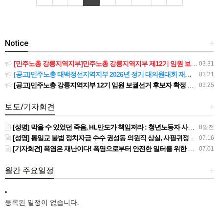
Notice
+
[민주노총 강릉지역지부]민주노총 강릉지역지부 제12기 임원 보궐선거결과 공고
03.31
[공고]민주노총 태백정선지역지부 2026년 정기 대의원대회 재소집 건
03.31
[공고]민주노총 강릉지역지부 12기 임원 보궐선거 후보자 확정 공고
03.25
보도/기자회견
+
[성명] 막을 수 있었던 죽음, HL만도가 책임져라 : 청년노동자 사망사고의 철저한 진상규명과 재발방지 대책 마련하라
8일전
[성명] 통일교 불법 정치자금 수수 권성동 의원직 상실, 사필귀정이다
07.16
[기자회견] 폭염은 재난이다! 폭염으로부터 안전한 일터를 위한 민주노총 강원지역본부 폭염감시단 선포 기자회견
07.01
월간 주요일정
+
등록된 일정이 없습니다.