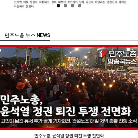
민주노총 뉴스 NEWS
민주노총, 윤석열 정권 퇴진 투쟁 전면화