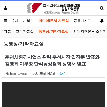
메인
공지|기자회견
미디어|문서 자료실
공유게시판
선거관
선전자료
교육자료실
동영상/기타자료실
강원지역본부 소식지
동영상/기타자료실
춘천시환경사업소 관련 춘천시장 입장문 발표와
김영희 지부장 단식농성철회 성명서 발표
https://youtu.be/yUUBgLjHCgI
+ 642