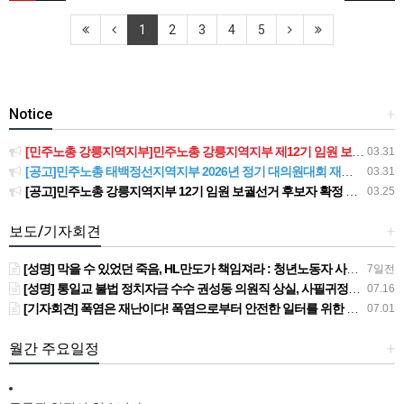
1
2
3
4
5
Notice
+
[민주노총 강릉지역지부]민주노총 강릉지역지부 제12기 임원 보궐선거결과 공고
03.31
[공고]민주노총 태백정선지역지부 2026년 정기 대의원대회 재소집 건
03.31
[공고]민주노총 강릉지역지부 12기 임원 보궐선거 후보자 확정 공고
03.25
보도/기자회견
+
[성명] 막을 수 있었던 죽음, HL만도가 책임져라 : 청년노동자 사망사고의 철저한 진상규명과 재발방지 대책 마련하라
7일전
[성명] 통일교 불법 정치자금 수수 권성동 의원직 상실, 사필귀정이다
07.16
[기자회견] 폭염은 재난이다! 폭염으로부터 안전한 일터를 위한 민주노총 강원지역본부 폭염감시단 선포 기자회견
07.01
월간 주요일정
+