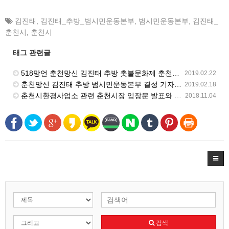
김진태
,
김진태_추방_범시민운동본부
,
범시민운동본부
,
김진태_
춘천시
,
춘천시
태그 관련글
518망언 춘천망신 김진태 추방 촛불문화제 춘천에서 진행
2019.02.22
춘천망신 김진태 추방 범시민운동본부 결성 기자회견
2019.02.18
춘천시환경사업소 관련 춘천시장 입장문 발표와 김영희 지부장 단식농성철회 성명서 발표
2018.11.04
검색