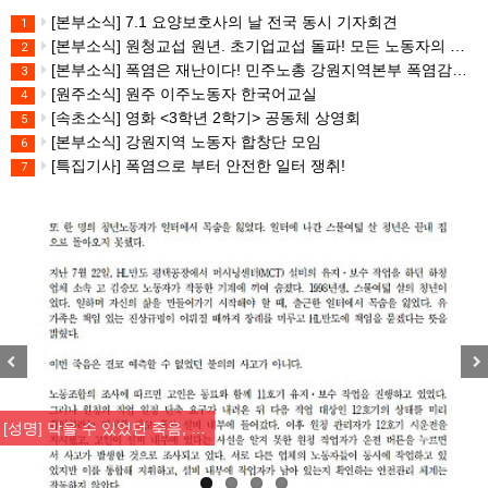
[본부소식] 7.1 요양보호사의 날 전국 동시 기자회견
1
[본부소식] 원청교섭 원년. 초기업교섭 돌파! 모든 노동자의 노동기본권 쟁취! 민주노총 7.15 총파업대회
2
[본부소식] 폭염은 재난이다! 민주노총 강원지역본부 폭염감시단 선포 기자회견
3
[원주소식] 원주 이주노동자 한국어교실
4
[속초소식] 영화 <3학년 2학기> 공동체 상영회
5
[본부소식] 강원지역 노동자 합창단 모임
6
[특집기사] 폭염으로 부터 안전한 일터 쟁취!
7
Previous
Nex
[성명] 막을 수 있었던 죽음, …