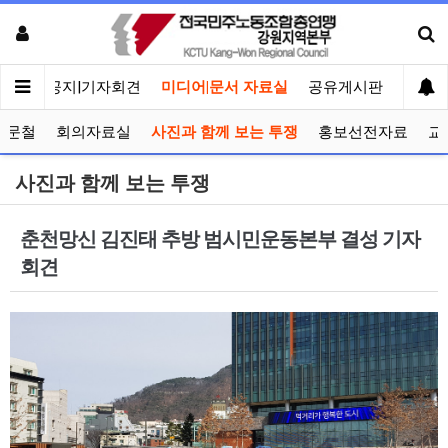
메인
공지|기자회견
미디어|문서 자료실
공유게시판
선거관
공문철
회의자료실
사진과 함께 보는 투쟁
홍보선전자료
교
사진과 함께 보는 투쟁
춘천망신 김진태 추방 범시민운동본부 결성 기자
회견