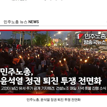
민주노총 뉴스 NEWS
민주노총, 윤석열 정권 퇴진 투쟁 전면화