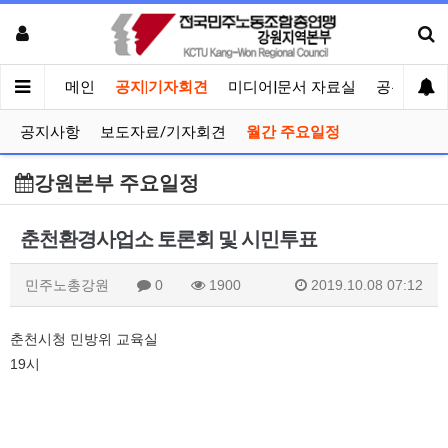
메인
공지|기자회견
미디어|문서 자료실
공유게시
공지사항
보도자료/기자회견
월간 주요일정
강원본부 주요일정
춘천환경사업소 토론회 및 시민투표
민주노총강원
0
1900
2019.10.08 07:12
춘천시청 민방위 교육실
19시