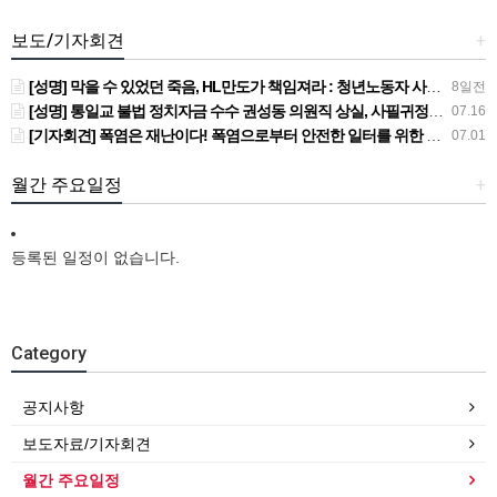
보도/기자회견
+
[성명] 막을 수 있었던 죽음, HL만도가 책임져라 : 청년노동자 사망사고의 철저한 진상규명과 재발방지 대책 마련하라
8일전
[성명] 통일교 불법 정치자금 수수 권성동 의원직 상실, 사필귀정이다
07.16
[기자회견] 폭염은 재난이다! 폭염으로부터 안전한 일터를 위한 민주노총 강원지역본부 폭염감시단 선포 기자회견
07.01
월간 주요일정
+
등록된 일정이 없습니다.
Category
공지사항
보도자료/기자회견
월간 주요일정