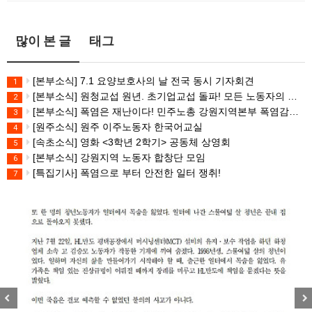
많이 본 글
태그
[본부소식] 7.1 요양보호사의 날 전국 동시 기자회견
1
[본부소식] 원청교섭 원년. 초기업교섭 돌파! 모든 노동자의 노동기본권 쟁취! 민주노총 7.15 총파업대회
2
[본부소식] 폭염은 재난이다! 민주노총 강원지역본부 폭염감시단 선포 기자회견
3
[원주소식] 원주 이주노동자 한국어교실
4
[속초소식] 영화 <3학년 2학기> 공동체 상영회
5
[본부소식] 강원지역 노동자 합창단 모임
6
[특집기사] 폭염으로 부터 안전한 일터 쟁취!
7