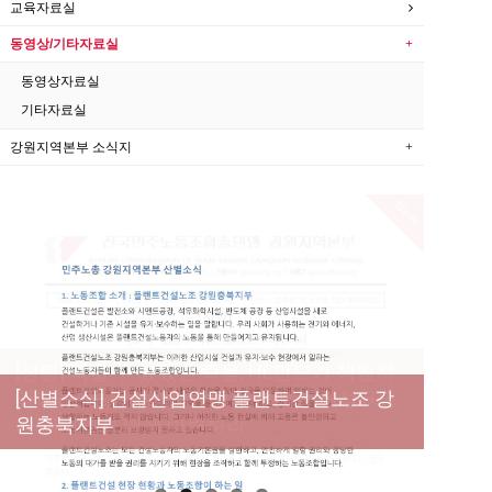
교육자료실
동영상/기타자료실
동영상자료실
기타자료실
강원지역본부 소식지
New
[성명] 막을 수 있었던 죽음, HL만도가 책임져
라 : 청년노동자 사망사고의 철저한 진상규명
[산별소식] 건설산업연맹 플랜트건설노조 강
[강릉,속초,원주,춘천] 폭염감시단 사업 이모저
[조합원☆인터뷰] 서비스연맹 전국학교비정
과 재발방지 대책 마련하라
원충북지부
모
규직노동조합 강원지부 김유미 춘천지회장
[본부소식] 강원지역 노동자 합창단 모임