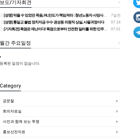
보도/기자회견
+
[성명] 막을 수 있었던 죽음, HL만도가 책임져라 : 청년노동자 사망사고의 철저한 진상규명과 재발방지 대책 마련하라
7일전
[성명] 통일교 불법 정치자금 수수 권성동 의원직 상실, 사필귀정이다
07.16
[기자회견] 폭염은 재난이다! 폭염으로부터 안전한 일터를 위한 민주노총 강원지역본부 폭염감시단 선포 기자회견
07.01
월간 주요일정
+
등록된 일정이 없습니다.
Category
공문철
회의자료실
사진과 함께 보는 투쟁
홍보선전자료