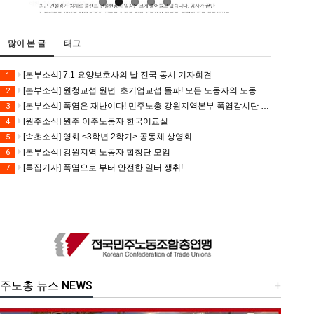
많이 본 글
태그
[본부소식] 7.1 요양보호사의 날 전국 동시 기자회견
1
[본부소식] 원청교섭 원년. 초기업교섭 돌파! 모든 노동자의 노동기본권 쟁취! 민주노총 7.15 총파업대회
2
[본부소식] 폭염은 재난이다! 민주노총 강원지역본부 폭염감시단 선포 기자회견
3
[원주소식] 원주 이주노동자 한국어교실
4
[속초소식] 영화 <3학년 2학기> 공동체 상영회
5
[본부소식] 강원지역 노동자 합창단 모임
6
[특집기사] 폭염으로 부터 안전한 일터 쟁취!
7
주노총 뉴스 NEWS
+