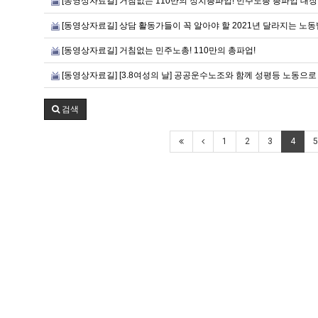
[동영상자료길] 거침없는 110만의 정치총파업! 민주노총 총파업 대장
[동영상자료길] 상담 활동가들이 꼭 알아야 할 2021년 달라지는 노
[동영상자료길] 거침없는 민주노총! 110만의 총파업!
[동영상자료길] [3.8여성의 날] 공공운수노조와 함께 성평등 노동으로
검색
1
2
3
4
5