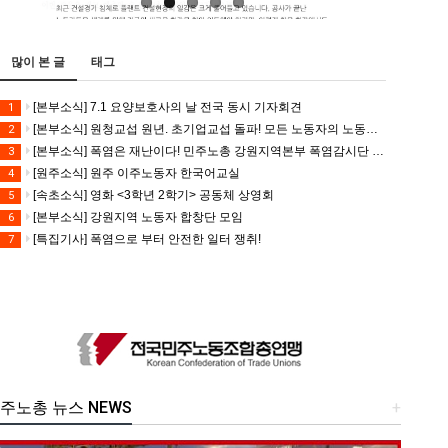
많이 본 글
태그
[본부소식] 7.1 요양보호사의 날 전국 동시 기자회견
1
[본부소식] 원청교섭 원년. 초기업교섭 돌파! 모든 노동자의 노동기본권 쟁취! 민주노총 7.15 총파업대회
2
[본부소식] 폭염은 재난이다! 민주노총 강원지역본부 폭염감시단 선포 기자회견
3
[원주소식] 원주 이주노동자 한국어교실
4
[속초소식] 영화 <3학년 2학기> 공동체 상영회
5
[본부소식] 강원지역 노동자 합창단 모임
6
[특집기사] 폭염으로 부터 안전한 일터 쟁취!
7
주노총 뉴스 NEWS
+