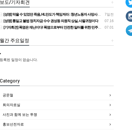
보도/기자회견
+
[성명] 막을 수 있었던 죽음, HL만도가 책임져라 : 청년노동자 사망사고의 철저한 진상규명과 재발방지 대책 마련하라
7일전
[성명] 통일교 불법 정치자금 수수 권성동 의원직 상실, 사필귀정이다
07.16
[기자회견] 폭염은 재난이다! 폭염으로부터 안전한 일터를 위한 민주노총 강원지역본부 폭염감시단 선포 기자회견
07.01
월간 주요일정
+
등록된 일정이 없습니다.
Category
공문철
회의자료실
사진과 함께 보는 투쟁
홍보선전자료