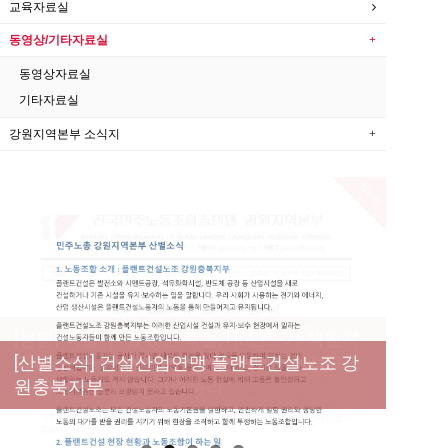
교육자료실
동영상/기타자료실
동영상자료실
기타자료실
강원지역본부 소식지
New
[성명] 막을 수 있었던 죽음, HL만도가 책임져
라 : 청년노동자 사망사고의 철저한 진상규명
[산별소식] 건설산업연맹 플랜트건설노조 강
[강릉,속초,원주,춘천] 폭염감시단 사업 이모저
[조합원☆인터뷰] 서비스연맹 전국학교비정
과 재발방지 대책 마련하라
원충북지부
모
규직노동조합 강원지부 김유미 춘천지회장
[본부소식] 강원지역 노동자 합창단 모임