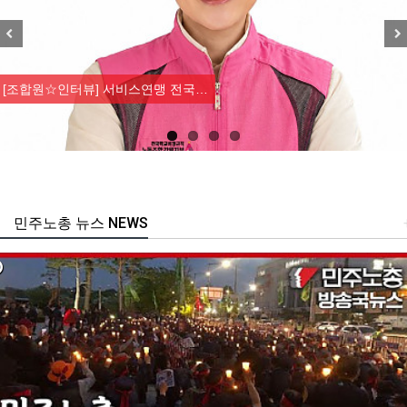
Previous
Nex
[조합원☆인터뷰] 서비스연맹 전국…
민주노총 뉴스 NEWS