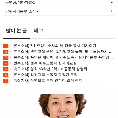
동영상/기타자료실
강원지역본부 소식지
많이 본 글
태그
[본부소식] 7.1 요양보호사의 날 전국 동시 기자회견
1
[본부소식] 원청교섭 원년. 초기업교섭 돌파! 모든 노동자의 노동기본권 쟁취! 민주노총 7.15 총파업대회
2
[본부소식] 폭염은 재난이다! 민주노총 강원지역본부 폭염감시단 선포 기자회견
3
[원주소식] 원주 이주노동자 한국어교실
4
[속초소식] 영화 <3학년 2학기> 공동체 상영회
5
[본부소식] 강원지역 노동자 합창단 모임
6
[특집기사] 폭염으로 부터 안전한 일터 쟁취!
7