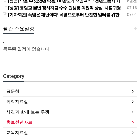
[성명] 막을 수 있었던 죽음, HL만도가 책임져라 : 청년노동자 사망사고의 철저한 진상규명과 재발방지 대책 마련하라
6일전
[성명] 통일교 불법 정치자금 수수 권성동 의원직 상실, 사필귀정이다
07.16
[기자회견] 폭염은 재난이다! 폭염으로부터 안전한 일터를 위한 민주노총 강원지역본부 폭염감시단 선포 기자회견
07.01
월간 주요일정
+
등록된 일정이 없습니다.
Category
공문철
회의자료실
사진과 함께 보는 투쟁
홍보선전자료
교육자료실