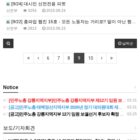
[9/24] 대시민 선전전용 피켓
선전부
3254
2015.09.24
[9/22] 총파업 웹진 15호 - 모든 노동자는 거리로!! 말이 아닌 행동으로!!
선전부
2913
2015.09.23
날짜순
6
7
8
9
10
Notice
+
[민주노총 강릉지역지부]민주노총 강릉지역지부 제12기 임원 보궐선거결과 공고
03.31
[공고]민주노총 태백정선지역지부 2026년 정기 대의원대회 재소집 건
03.31
[공고]민주노총 강릉지역지부 12기 임원 보궐선거 후보자 확정 공고
03.25
보도/기자회견
+