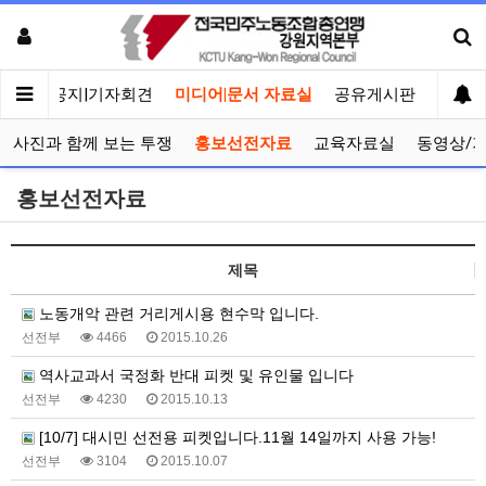
메인
공지|기자회견
미디어|문서 자료실
공유게시판
선거관
사진과 함께 보는 투쟁
홍보선전자료
교육자료실
동영상/
홍보선전자료
제목
노동개악 관련 거리게시용 현수막 입니다.
선전부
4466
2015.10.26
역사교과서 국정화 반대 피켓 및 유인물 입니다
선전부
4230
2015.10.13
[10/7] 대시민 선전용 피켓입니다.11월 14일까지 사용 가능!
선전부
3104
2015.10.07