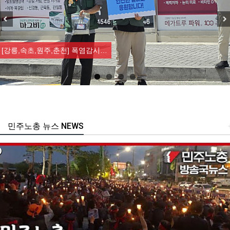
Previous
Nex
[강릉,속초,원주,춘천] 폭염감시…
민주노총 뉴스 NEWS