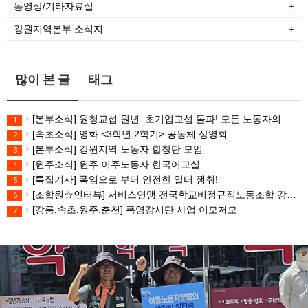
동영상/기타자료실
강원지역본부 소식지
많이 본 글
태그
[본부소식] 원청교섭 원년. 초기업교섭 돌파! 모든 노동자의 노동기본권 쟁취! 민주노총 7.15 총파업대회
1
[속초소식] 영화 <3학년 2학기> 공동체 상영회
2
[본부소식] 강원지역 노동자 합창단 모임
3
[원주소식] 원주 이주노동자 한국어교실
4
[특집기사] 폭염으로 부터 안전한 일터 쟁취!
5
[조합원☆인터뷰] 서비스연맹 전국학교비정규직노동조합 강원지부 김유미 춘천지회장
6
[강릉,속초,원주,춘천] 폭염감시단 사업 이모저모
7