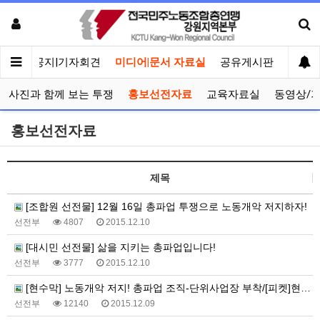
메인
공지|기자회견
미디어|문서 자료실
공유게시판
선거관
사진과 함께 보는 투쟁
홍보선전자료
교육자료실
동영상/
홍보선전자료
제목
[조합원 선전물] 12월 16일 총파업 투쟁으로 노동개악 저지하자!
선전부
4807
2015.12.10
[대시민 선전물] 삶을 지키는 총파업입니다!
선전부
3777
2015.12.10
[현수막] 노동개악 저지! 총파업 조직-단위사업장 부착/[피켓]현장 선전전용
선전부
12140
2015.12.09