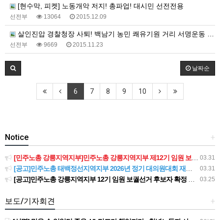
[현수막, 피켓] 노동개악 저지! 총파업! 대시민 선전전용
선전부
13064
2015.12.09
살인진압 경찰청장 사퇴! 백남기 농민 쾌유기원 거리 서명운동 거리 선전물
선전부
9669
2015.11.23
날짜순
6
7
8
9
10
Notice
+
[민주노총 강릉지역지부]민주노총 강릉지역지부 제12기 임원 보궐선거결과 공고
03.31
[공고]민주노총 태백정선지역지부 2026년 정기 대의원대회 재소집 건
03.31
[공고]민주노총 강릉지역지부 12기 임원 보궐선거 후보자 확정 공고
03.25
보도/기자회견
+