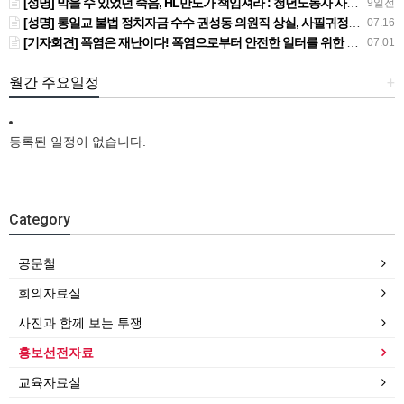
[성명] 막을 수 있었던 죽음, HL만도가 책임져라 : 청년노동자 사망사고의 철저한 진상규명과 재발방지 대책 마련하라
9일전
[성명] 통일교 불법 정치자금 수수 권성동 의원직 상실, 사필귀정이다
07.16
[기자회견] 폭염은 재난이다! 폭염으로부터 안전한 일터를 위한 민주노총 강원지역본부 폭염감시단 선포 기자회견
07.01
월간 주요일정
+
등록된 일정이 없습니다.
Category
공문철
회의자료실
사진과 함께 보는 투쟁
홍보선전자료
교육자료실