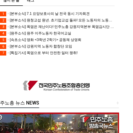
많이 본 글
태그
[본부소식] 7.1 요양보호사의 날 전국 동시 기자회견
1
[본부소식] 원청교섭 원년. 초기업교섭 돌파! 모든 노동자의 노동기본권 쟁취! 민주노총 7.15 총파업대회
2
[본부소식] 폭염은 재난이다! 민주노총 강원지역본부 폭염감시단 선포 기자회견
3
[원주소식] 원주 이주노동자 한국어교실
4
[속초소식] 영화 <3학년 2학기> 공동체 상영회
5
[본부소식] 강원지역 노동자 합창단 모임
6
[특집기사] 폭염으로 부터 안전한 일터 쟁취!
7
주노총 뉴스 NEWS
+