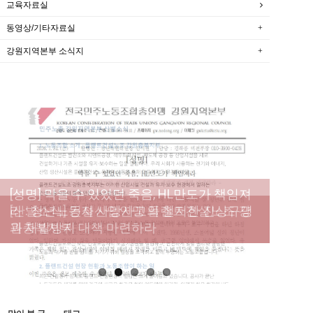
교육자료실
동영상/기타자료실
강원지역본부 소식지
[성명] 막을 수 있었던 죽음, HL만도가 책임져
라 : 청년노동자 사망사고의 철저한 진상규명
[산별소식] 건설산업연맹 플랜트건설노조 강
[강릉,속초,원주,춘천] 폭염감시단 사업 이모저
[조합원☆인터뷰] 서비스연맹 전국학교비정
과 재발방지 대책 마련하라
원충북지부
모
규직노동조합 강원지부 김유미 춘천지회장
[본부소식] 강원지역 노동자 합창단 모임