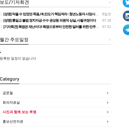
보도/기자회견
+
[성명] 막을 수 있었던 죽음, HL만도가 책임져라 : 청년노동자 사망사고의 철저한 진상규명과 재발방지 대책 마련하라
8일전
[성명] 통일교 불법 정치자금 수수 권성동 의원직 상실, 사필귀정이다
07.16
[기자회견] 폭염은 재난이다! 폭염으로부터 안전한 일터를 위한 민주노총 강원지역본부 폭염감시단 선포 기자회견
07.01
월간 주요일정
+
등록된 일정이 없습니다.
Category
공문철
회의자료실
사진과 함께 보는 투쟁
홍보선전자료