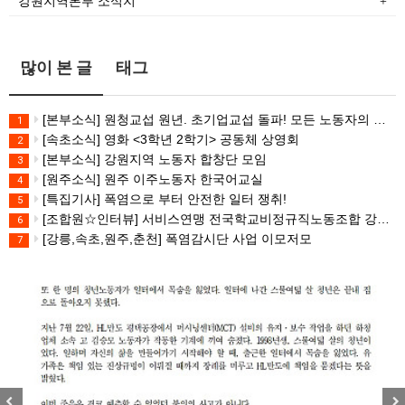
강원지역본부 소식지
많이 본 글
태그
[본부소식] 원청교섭 원년. 초기업교섭 돌파! 모든 노동자의 노동기본권 쟁취! 민주노총 7.15 총파업대회
1
[속초소식] 영화 <3학년 2학기> 공동체 상영회
2
[본부소식] 강원지역 노동자 합창단 모임
3
[원주소식] 원주 이주노동자 한국어교실
4
[특집기사] 폭염으로 부터 안전한 일터 쟁취!
5
[조합원☆인터뷰] 서비스연맹 전국학교비정규직노동조합 강원지부 김유미 춘천지회장
6
[강릉,속초,원주,춘천] 폭염감시단 사업 이모저모
7