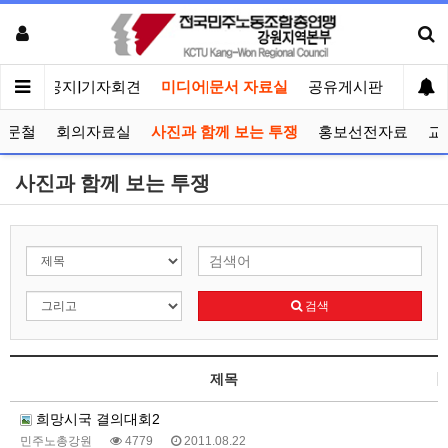
메인
공지|기자회견
미디어|문서 자료실
공유게시판
선거관
공문철
회의자료실
사진과 함께 보는 투쟁
홍보선전자료
교
사진과 함께 보는 투쟁
검색
제목
희망시국 결의대회2
민주노총강원
4779
2011.08.22