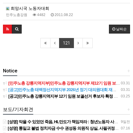
희망시국 노동자대회
민주노총강원
4482
2011.08.22
날짜순
121
Notice
+
[민주노총 강릉지역지부]민주노총 강릉지역지부 제12기 임원 보궐선거결과 공고
03.31
[공고]민주노총 태백정선지역지부 2026년 정기 대의원대회 재소집 건
03.31
[공고]민주노총 강릉지역지부 12기 임원 보궐선거 후보자 확정 공고
03.25
보도/기자회견
+
[성명] 막을 수 있었던 죽음, HL만도가 책임져라 : 청년노동자 사망사고의 철저한 진상규명과 재발방지 대책 마련하라
9일전
[성명] 통일교 불법 정치자금 수수 권성동 의원직 상실, 사필귀정이다
07.16