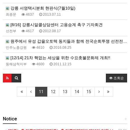
강릉 서영택시분회 현판식(7월10일)
최종문
4637
2013.07.11
[8/16] 강릉시알콜상담센터 고용승계 촉구 기자회견
선전부
4617
2012.08.17
원주에서 유성 갑을오토텍 동지들과 함께 전국순회투쟁 선전전 진행
민주노총강원
4610
2016.08.25
[12/14] 21차 핵없는 세상을 위한 수요촛불문화제 개최!!
동해삼척지부
4600
2011.12.15
조회순
11
12
13
14
15
Notice
+