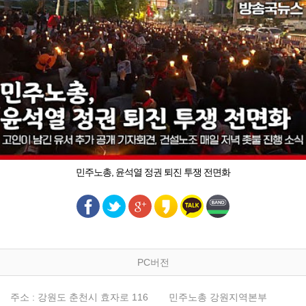
민주노총, 윤석열 정권 퇴진 투쟁 전면화
PC버전
주소 : 강원도 춘천시 효자로 116
민주노총 강원지역본부