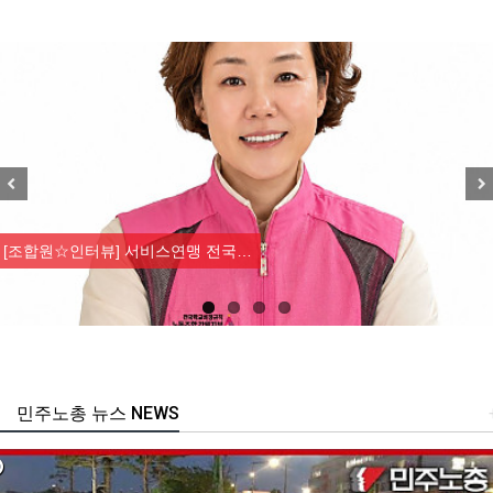
Previous
Nex
[조합원☆인터뷰] 서비스연맹 전국…
민주노총 뉴스 NEWS