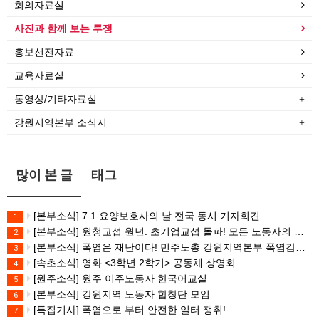
회의자료실
사진과 함께 보는 투쟁
홍보선전자료
교육자료실
동영상/기타자료실
강원지역본부 소식지
많이 본 글
태그
[본부소식] 7.1 요양보호사의 날 전국 동시 기자회견
1
[본부소식] 원청교섭 원년. 초기업교섭 돌파! 모든 노동자의 노동기본권 쟁취! 민주노총 7.15 총파업대회
2
[본부소식] 폭염은 재난이다! 민주노총 강원지역본부 폭염감시단 선포 기자회견
3
[속초소식] 영화 <3학년 2학기> 공동체 상영회
4
[원주소식] 원주 이주노동자 한국어교실
5
[본부소식] 강원지역 노동자 합창단 모임
6
[특집기사] 폭염으로 부터 안전한 일터 쟁취!
7