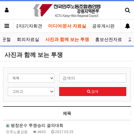
메인
공지|기자회견
미디어|문서 자료실
공유게시판
선거관
공문철
회의자료실
사진과 함께 보는 투쟁
홍보선전자료
교
사진과 함께 보는 투쟁
검색
제목
평창운수 투쟁승리 결의대회
민주노총강원
4643
2017.03.25