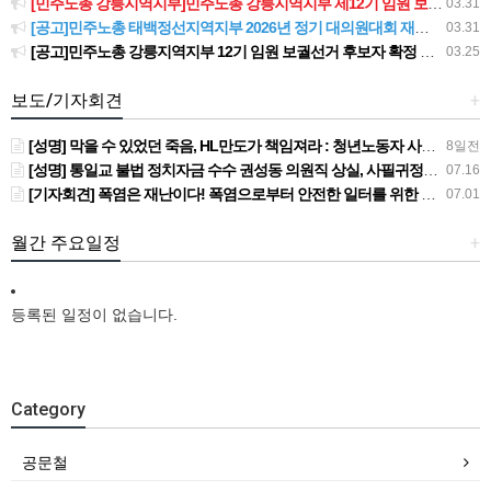
[민주노총 강릉지역지부]민주노총 강릉지역지부 제12기 임원 보궐선거결과 공고
03.31
[공고]민주노총 태백정선지역지부 2026년 정기 대의원대회 재소집 건
03.31
[공고]민주노총 강릉지역지부 12기 임원 보궐선거 후보자 확정 공고
03.25
보도/기자회견
+
[성명] 막을 수 있었던 죽음, HL만도가 책임져라 : 청년노동자 사망사고의 철저한 진상규명과 재발방지 대책 마련하라
8일전
[성명] 통일교 불법 정치자금 수수 권성동 의원직 상실, 사필귀정이다
07.16
[기자회견] 폭염은 재난이다! 폭염으로부터 안전한 일터를 위한 민주노총 강원지역본부 폭염감시단 선포 기자회견
07.01
월간 주요일정
+
등록된 일정이 없습니다.
Category
공문철