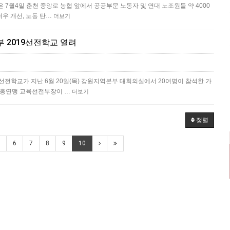
7월4일 춘천 중앙로 농협 앞에서 공공부문 노동자 및 연대 노조원들 약 4000
처우 개선, 노동 탄…
더보기
 2019선전학교 열려
선전학교가 지난 6월 20일(목) 강원지역본부 대회의실에서 20여명이 참석한 가
 총연맹 교육선전부장이 …
더보기
정렬
6
7
8
9
10